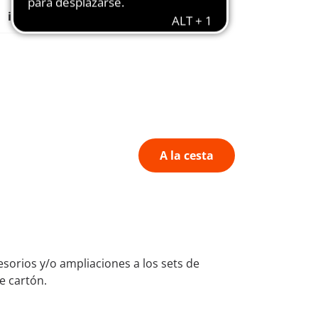
Fomenta la
imaginación
A la cesta
orios y/o ampliaciones a los sets de
e cartón.