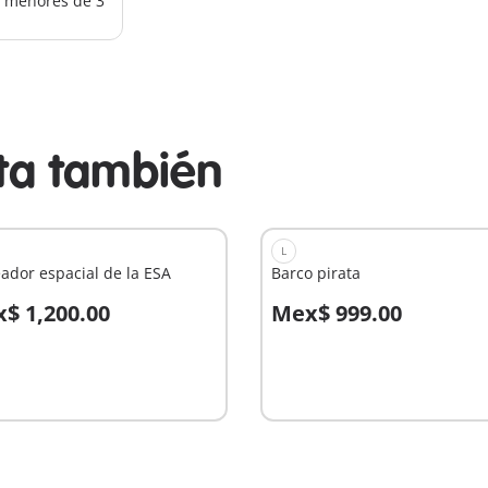
os menores de 3
sta también
L
ador espacial de la ESA
Barco pirata
$ 1,200.00
Mex$ 999.00
 la cesta
A la cesta