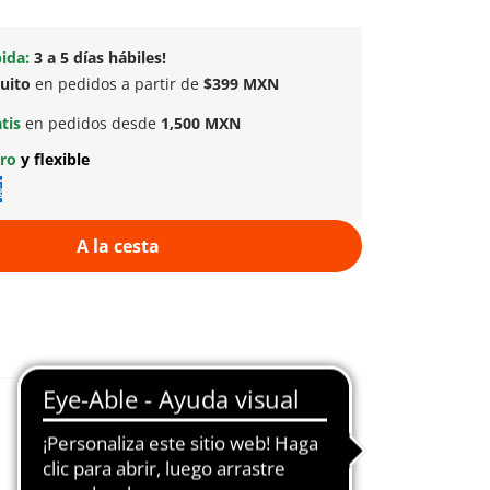
ida:
3 a 5 días hábiles!
tuito
en pedidos a partir de
$399 MXN
atis
en pedidos desde
1,500 MXN
uro
y flexible
A la cesta