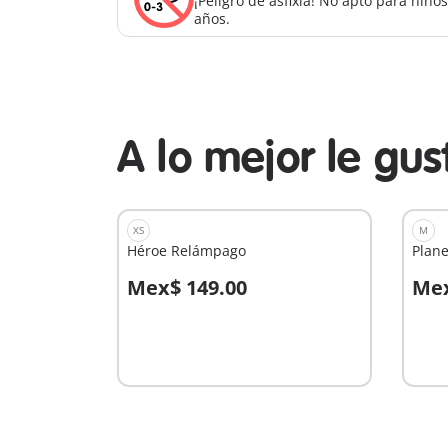
¡Peligro de asfixia! No apto para niñ
años.
A lo mejor le gu
XS
M
Héroe Relámpago
Plane
Mex$ 149.00
Mex
A la cesta
A