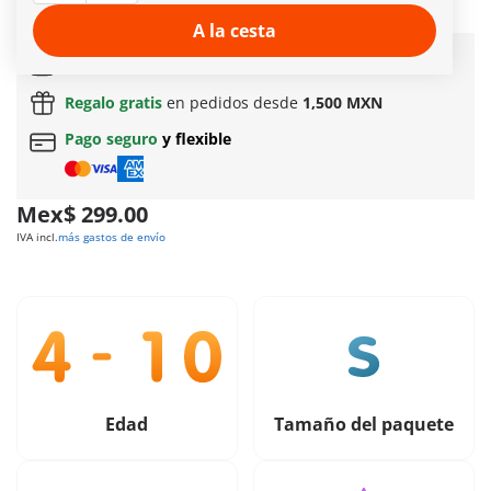
el fuego rápidamente.
Más información
A la cesta
Envío gratuito
en pedidos a partir de
$399 MXN
Regalo gratis
en pedidos desde
1,500 MXN
Pago seguro
y flexible
Mex$ 299.00
IVA incl.
más gastos de envío
Edad
Tamaño del paquete