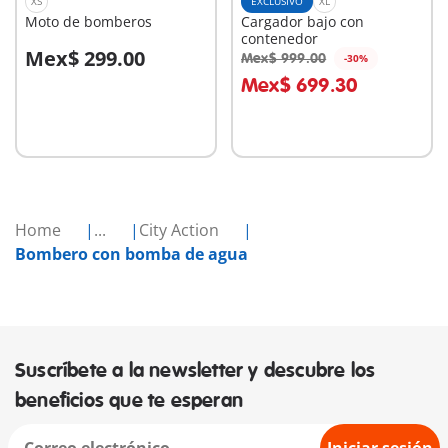
XS
EXCLUSIVO
XL
Moto de bomberos
Cargador bajo con
contenedor
Mex$ 299.00
Mex$ 999.00
-30%
A la cesta
A la cesta
Mex$ 699.30
Home
...
City Action
Bombero con bomba de agua
Suscríbete a la newsletter y descubre los
beneficios que te esperan