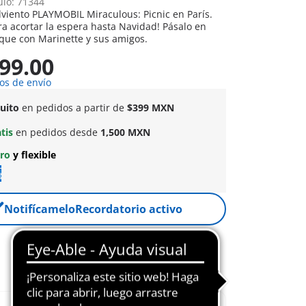
ulo: 71344
viento PLAYMOBIL Miraculous: Picnic en París.
ra acortar la espera hasta Navidad! Pásalo en
que con Marinette y sus amigos.
99.00
os de envío
tuito
en pedidos a partir de
$399 MXN
atis
en pedidos desde
1,500 MXN
uro
y flexible
Notifícamelo
Recordatorio activo