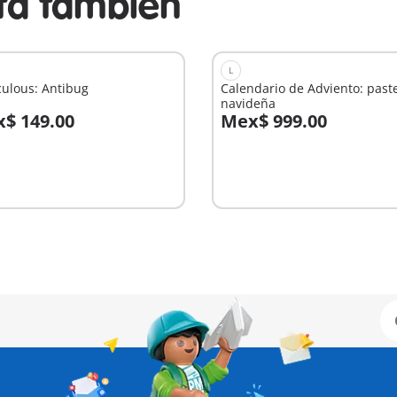
sta también
L
ulous: Antibug
Calendario de Adviento: paste
navideña
$ 149.00
Mex$ 999.00
 la cesta
A la cesta