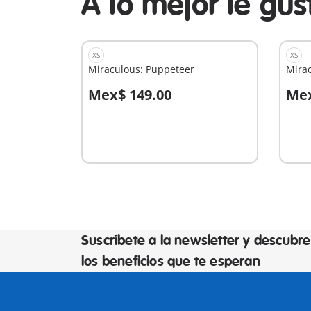
A lo mejor le gu
XS
XS
Miraculous: Puppeteer
Mirac
Mex$ 149.00
Mex
A la cesta
A
Suscríbete a la newsletter y descubre
los beneficios que te esperan