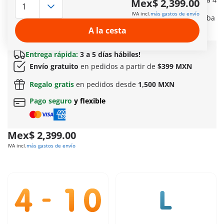
Mex$ 2,399.00
figuras en la cabina. Medidas 39 x 13 x 17 cm (LxPxA). Se
IVA incl.
más gastos de envío
puede combinar con la referencia 9468 Bomberos con Bomba
de Agua.
A la cesta
Más información
Entrega rápida:
3 a 5 días hábiles!
Envío gratuito
en pedidos a partir de
$399 MXN
Regalo gratis
en pedidos desde
1,500 MXN
Pago seguro
y flexible
Mex$ 2,399.00
IVA incl.
más gastos de envío