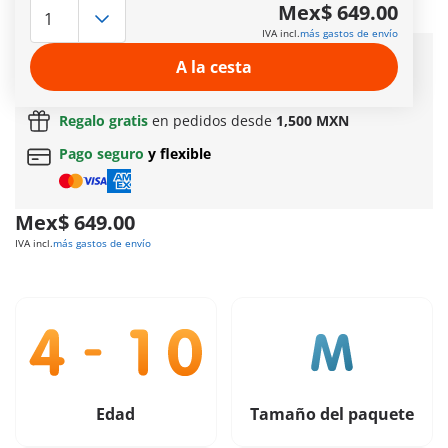
asientos y dos figuras PLAYMOBIL.
Mex$ 649.00
Más información
IVA incl.
más gastos de envío
Entrega rápida:
3 a 5 días hábiles!
A la cesta
Envío gratuito
en pedidos a partir de
$799 MXN
Regalo gratis
en pedidos desde
1,500 MXN
Pago seguro
y flexible
Mex$ 649.00
IVA incl.
más gastos de envío
Edad
Tamaño del paquete