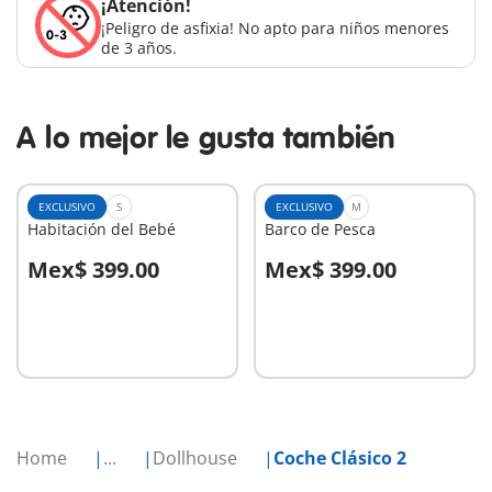
¡Atención!
¡Peligro de asfixia! No apto para niños menores
de 3 años.
A lo mejor le gusta también
EXCLUSIVO
S
EXCLUSIVO
M
Habitación del Bebé
Barco de Pesca
Mex$ 399.00
Mex$ 399.00
A la cesta
A la cesta
Home
...
Dollhouse
Coche Clásico 2