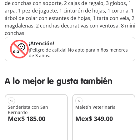
de conchas con soporte, 2 cajas de regalo, 3 globos, 1
arpa, 1 pez de juguete, 1 cinturón de hojas, 1 corona, 1
árbol de colar con estantes de hojas, 1 tarta con vela, 2
magdalenas, 2 conchas decorativas con ventosa, 8 mini
conchas.
¡Atención!
¡Peligro de asfixia! No apto para niños menores
de 3 años.
A lo mejor le gusta también
XS
S
Senderista con San
Maletín Veterinaria
Bernardo
Mex$ 185.00
Mex$ 349.00
A la cesta
A la cesta