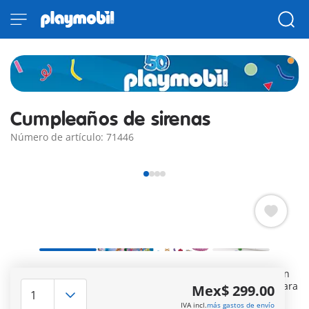
Cumpleaños de sirenas
Número de artículo: 71446
¡Feliz cumpleaños! Muchos regalos y un delicioso pastel, ¡un
día perfecto! Con una caja concha y dos conchas ventosa para
Mex$ 299.00
decorar superficies.
IVA incl.
más gastos de envío