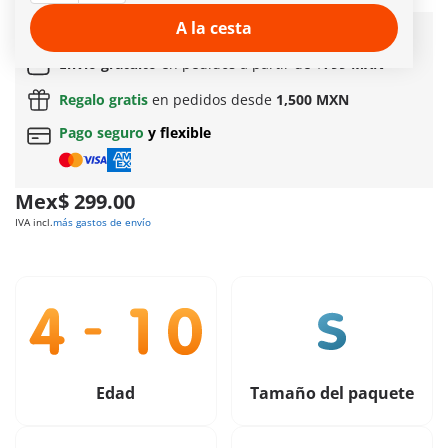
Más información
A la cesta
Entrega rápida:
3 a 5 días hábiles!
Envío gratuito
en pedidos a partir de
$799 MXN
Regalo gratis
en pedidos desde
1,500 MXN
Pago seguro
y flexible
Mex$ 299.00
IVA incl.
más gastos de envío
Edad
Tamaño del paquete