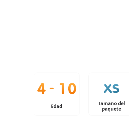
Tamaño del
Edad
paquete