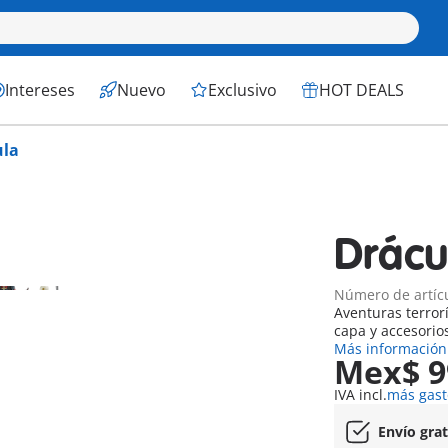
Intereses
Nuevo
Exclusivo
HOT DEALS
ula
Drácu
Número de artíc
Aventuras terror
capa y accesorio
Más información
Mex$ 9
IVA incl.
más gast
Envío gra