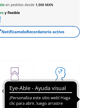
atis
en pedidos desde
1,500 MXN
uro
y flexible
Notifícamelo
Recordatorio activo
Creativos y
Funciones
Combinables
educativas