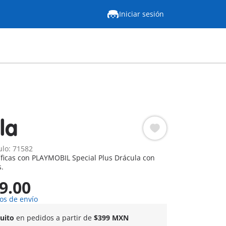
Iniciar sesión
la
ulo: 71582
íficas con PLAYMOBIL Special Plus Drácula con
s.
9.00
os de envío
tuito
en pedidos a partir de
$399 MXN