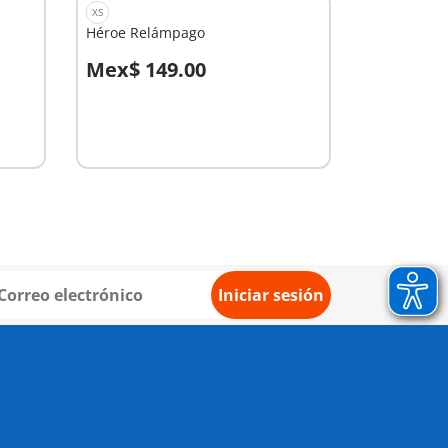
XS
Héroe Relámpago
Mex$ 149.00
A la cesta
Iniciar sesión