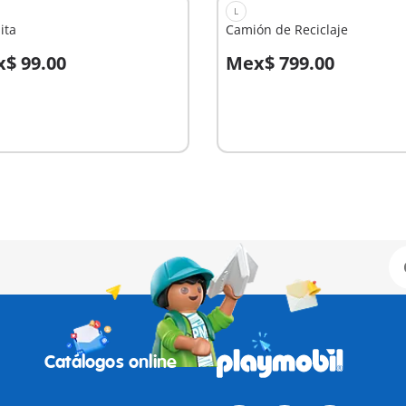
L
ita
Camión de Reciclaje
$ 99.00
Mex$ 799.00
 la cesta
A la cesta
Catálogos online