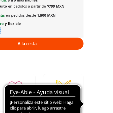
ida:
3 a 5 días hábiles!
tuito
en pedidos a partir de
$799 MXN
atis
en pedidos desde
1,500 MXN
uro
y flexible
A la cesta
Fomenta la
Desde 1974
imaginación