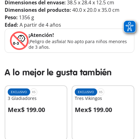
Dimensiones del envase:
38.5 x 28.4 x 12.5 cm
Dimensiones del producto:
40.0 x 20.0 x 35.0 cm
Peso:
1356 g
Edad:
A partir de 4 años
¡Atención!
¡Peligro de asfixia! No apto para niños menores
de 3 años.
A lo mejor le gusta también
EXCLUSIVO
XS
EXCLUSIVO
XS
3 Gladiadores
Tres Vikingos
Mex$ 199.00
Mex$ 199.00
A la cesta
A la cesta