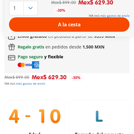
capturados está atada al cabestrante. Un bote de remos
Mex$ 629.30
Mex$ 899.00
puede ser escondido bajo la construcción. Dimensiones:
-30%
40x20x35cm (LxPxA).
IVA incl.
más gastos de envío
Más información
A la cesta
Entrega rápida:
3 a 5 días hábiles!
Envío gratuito
en pedidos a partir de
$399 MXN
Regalo gratis
en pedidos desde
1,500 MXN
Pago seguro
y flexible
Mex$ 629.30
Mex$ 899.00
-30%
IVA incl.
más gastos de envío