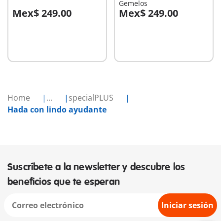
Gemelos
Mex$ 249.00
Mex$ 249.00
A la cesta
A la cesta
Home
...
specialPLUS
Hada con lindo ayudante
Suscríbete a la newsletter y descubre los
beneficios que te esperan
Iniciar sesión