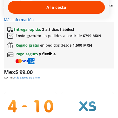
entre la espesura salta un alegre jubiloso de carácter
juguetón, curioso y lleno de ideas divertidas. Primero no hace
A la cesta
más que distraerla, pero pronto la ayuda a encontrar las
setas más apetecibles.
Más información
Entrega rápida:
3 a 5 días hábiles!
Envío gratuito
en pedidos a partir de
$799 MXN
Regalo gratis
en pedidos desde
1,500 MXN
Pago seguro
y flexible
Mex$ 99.00
IVA incl.
más gastos de envío