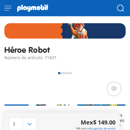
Héroe Robot
Número de artículo: 71837
Héroes PLAYMOBIL: Mr. Mechanic – El héroe robótico Esta es
una de las cuatro figuras coleccionables de la serie de héroes
Mex$ 149.00
PLAYMOBIL con la que puedes ampliar tu tropa de héroes y
IVA incl.
más gastos de envío