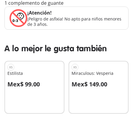
1 complemento de guante
¡Atención!
¡Peligro de asfixia! No apto para niños menores
de 3 años.
A lo mejor le gusta también
XS
XS
Estilista
Miraculous: Vesperia
Mex$ 99.00
Mex$ 149.00
A la cesta
A la cesta