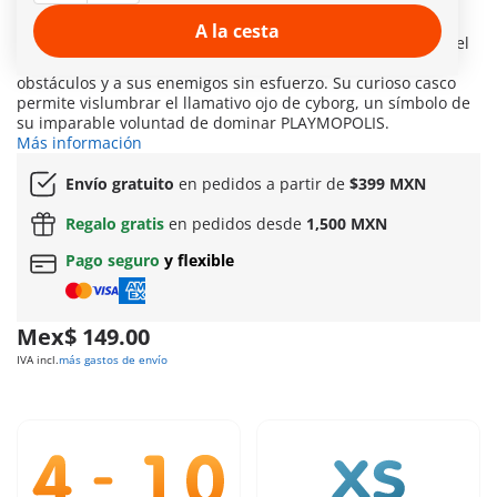
villanos. El inventor cibernético y héroe robótico Mr.
Mechanic impresiona por su exoesqueleto y sus dos
A la cesta
poderosos brazos de robot. Con su cañón desmontable en el
brazo, puede disparar flechas de cohete y superar los
obstáculos y a sus enemigos sin esfuerzo. Su curioso casco
permite vislumbrar el llamativo ojo de cyborg, un símbolo de
su imparable voluntad de dominar PLAYMOPOLIS.
Más información
Envío gratuito
en pedidos a partir de
$399 MXN
Regalo gratis
en pedidos desde
1,500 MXN
Pago seguro
y flexible
Mex$ 149.00
IVA incl.
más gastos de envío