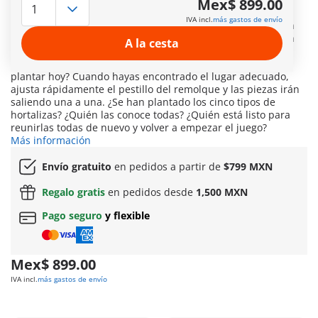
Mex$ 899.00
en el remolque y descargarlas? Con el tractor y la
IVA incl.
más gastos de envío
sembradora, las horas de juego están garantizadas. ¿Quién
será el primero en clasificar la verdura en la tolva? ¿Alguien
A la cesta
ha comprobado si están bien colocados? Una vez cargado
todo, puede empezar el viaje al campo. ¿Dónde debemos
plantar hoy? Cuando hayas encontrado el lugar adecuado,
ajusta rápidamente el pestillo del remolque y las piezas irán
saliendo una a una. ¿Se han plantado los cinco tipos de
hortalizas? ¿Quién las conoce todas? ¿Quién está listo para
reunirlas todas de nuevo y volver a empezar el juego?
Más información
Envío gratuito
en pedidos a partir de
$799 MXN
Regalo gratis
en pedidos desde
1,500 MXN
Pago seguro
y flexible
Mex$ 899.00
IVA incl.
más gastos de envío