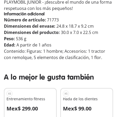
PLAYMOBIL JUNIOR - ¡descubre el mundo de una forma
respetuosa con los más pequeños!
Información adicional
Número de artículo:
71773
Dimensiones del envase:
24.8 x 18.7 x 9.2 cm
Dimensiones del producto:
30.0 x 7.0 x 22.5 cm
Peso:
536 g
Edad:
A partir de 1 años
Contenido: Figuras: 1 hombre; Accesorios: 1 tractor
con remolque, 5 elementos de clasificación, 1 flor.
A lo mejor le gusta también
XS
XS
Entrenamiento fitness
Hada de los dientes
Mex$ 299.00
Mex$ 99.00
A la cesta
A la cesta