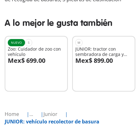
A lo mejor le gusta también
NUEVO
S
M
Zoo: Cuidador de zoo con
JUNIOR: tractor con
vehículo
sembradora de carga y
Mex$ 699.00
Mex$ 899.00
descarga
A la cesta
A la cesta
Home
...
Junior
JUNIOR: vehículo recolector de basura