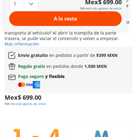
Mex$ 699.00
de su barriga. Con este divertido producto, la calle se limpia
IVA incl.
más gastos de envío
de basura y, al mismo tiempo, tu hijo o hija aprende sobre
reciclaje. El vehículo recolector de basura barre la calle y la
A la cesta
deja impecable. ¿Quién será el primero en pasar por encima
de un trozo de basura y ver cómo la pala giratoria lo
transporta al vehículo? Al abrir la trampilla de la parte
trasera, se pude vaciar el contenido y volver a empezar.
Más información
Envío gratuito
en pedidos a partir de
$399 MXN
Regalo gratis
en pedidos desde
1,500 MXN
Pago seguro
y flexible
Mex$ 699.00
IVA incl.
más gastos de envío