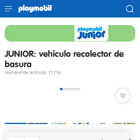
JUNIOR: vehículo recolector de
basura
Número de artículo: 71774
+3
¿Qué es eso? ¿Será una lata vieja? El vehículo recolector de
basura se acerca y, un segundo después, la lata está dentro