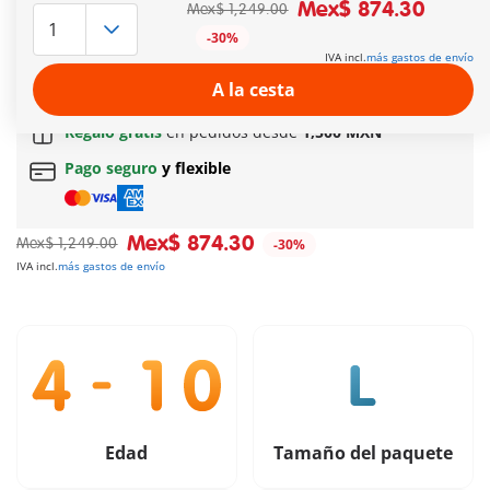
yunque y muchos extras.
Mex$ 874.30
Mex$ 1,249.00
Más información
-30%
IVA incl.
más gastos de envío
Entrega rápida:
3 a 5 días hábiles!
A la cesta
Envío gratuito
en pedidos a partir de
$799 MXN
Regalo gratis
en pedidos desde
1,500 MXN
Pago seguro
y flexible
Mex$ 874.30
Mex$ 1,249.00
-30%
IVA incl.
más gastos de envío
Edad
Tamaño del paquete