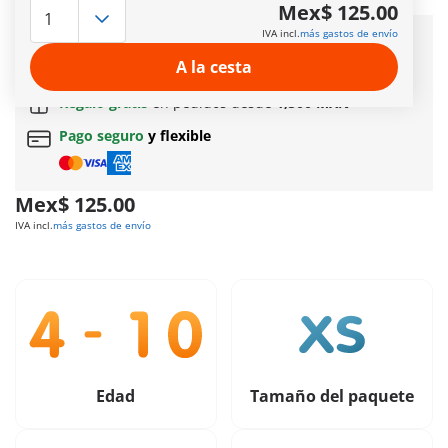
Más información
Mex$ 125.00
IVA incl.
más gastos de envío
Entrega rápida:
3 a 5 días hábiles!
A la cesta
Envío gratuito
en pedidos a partir de
$399 MXN
Regalo gratis
en pedidos desde
1,500 MXN
Pago seguro
y flexible
Mex$ 125.00
IVA incl.
más gastos de envío
Edad
Tamaño del paquete