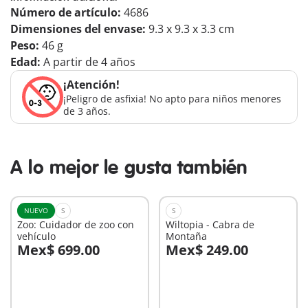
Número de artículo:
4686
Dimensiones del envase:
9.3 x 9.3 x 3.3 cm
Peso:
46 g
Edad:
A partir de 4 años
¡Atención!
¡Peligro de asfixia! No apto para niños menores
de 3 años.
A lo mejor le gusta también
NUEVO
S
S
Zoo: Cuidador de zoo con
Wiltopia - Cabra de
vehículo
Montaña
Mex$ 699.00
Mex$ 249.00
A la cesta
A la cesta