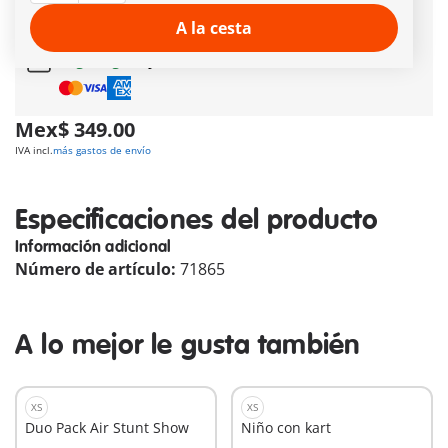
A la cesta
Regalo gratis
en pedidos desde
1,500 MXN
Pago seguro
y flexible
Mex$ 349.00
IVA incl.
más gastos de envío
Especificaciones del producto
Información adicional
Número de artículo:
71865
A lo mejor le gusta también
XS
XS
Duo Pack Air Stunt Show
Niño con kart