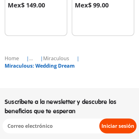
Mex$ 149.00
Mex$ 99.00
A la cesta
A la cesta
Home
...
Miraculous
Miraculous: Wedding Dream
Suscríbete a la newsletter y descubre los
beneficios que te esperan
Iniciar sesión