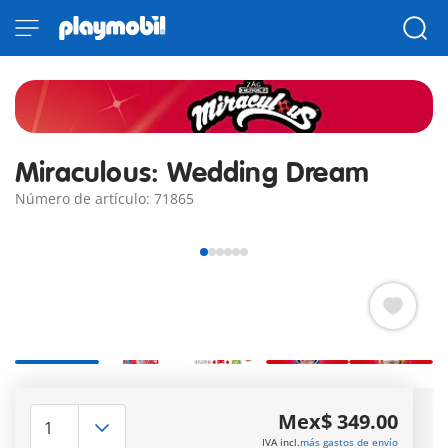
Miraculous: Wedding Dream
Número de artículo: 71865
Entrega rápida:
3 a 5 días hábiles!
Mex$ 349.00
Envío gratuito
en pedidos a partir de
$399 MXN
IVA incl.
más gastos de envío