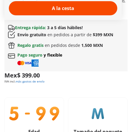
favoritos para enfrentar. Cuando termine el tiempo de juego,
¡simplemente guarda las piezas dentro del estuche para la
A la cesta
próxima vez!
Más información
Entrega rápida:
3 a 5 días hábiles!
Envío gratuito
en pedidos a partir de
$399 MXN
Regalo gratis
en pedidos desde
1,500 MXN
Pago seguro
y flexible
Mex$ 399.00
IVA incl.
más gastos de envío
Edad
Tamaño del paquete