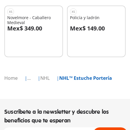
XS
XS
Novelmore - Caballero
Policía y ladrón
Medieval
Mex$ 349.00
Mex$ 149.00
A la cesta
A la cesta
Home
...
NHL
NHL™ Estuche Portería
Suscríbete a la newsletter y descubre los
beneficios que te esperan