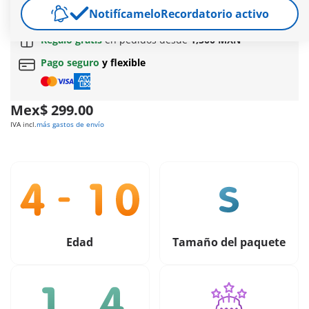
Notifícamelo
Recordatorio activo
Envío gratuito
en pedidos a partir de
$799 MXN
Regalo gratis
en pedidos desde
1,500 MXN
Pago seguro
y flexible
Mex$ 299.00
IVA incl.
más gastos de envío
Edad
Tamaño del paquete