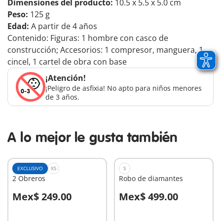
Dimensiones del producto:
10.5 x 5.5 x 5.0 cm
Peso:
125 g
Edad:
A partir de 4 años
Contenido: Figuras: 1 hombre con casco de
construcción; Accesorios: 1 compresor, manguera, 1
cincel, 1 cartel de obra con base
¡Atención!
¡Peligro de asfixia! No apto para niños menores
de 3 años.
A lo mejor le gusta también
EXCLUSIVO
XS
S
2 Obreros
Robo de diamantes
Mex$ 249.00
Mex$ 499.00
A la cesta
A la cesta