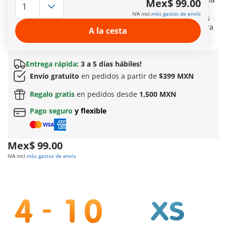
Mex$ 99.00
de PLAYMOBIL acecha con su radar portátil. Totalmente
IVA incl.
más gastos de envío
concentrado en su tarea, mide la velocidad de los vehículos
que pasan, listo para detener a cualquier vehículo que corra
A la cesta
más de la cuenta.
Más información
Entrega rápida:
3 a 5 días hábiles!
Envío gratuito
en pedidos a partir de
$399 MXN
Regalo gratis
en pedidos desde
1,500 MXN
Pago seguro
y flexible
Mex$ 99.00
IVA incl.
más gastos de envío