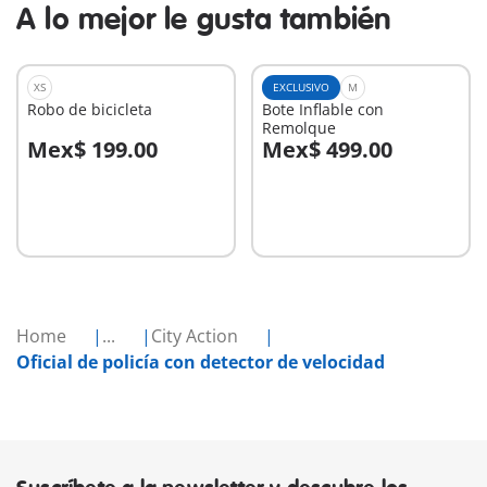
A lo mejor le gusta también
XS
EXCLUSIVO
M
Robo de bicicleta
Bote Inflable con
Remolque
Mex$ 199.00
Mex$ 499.00
A la cesta
A la cesta
Home
...
City Action
Oficial de policía con detector de velocidad