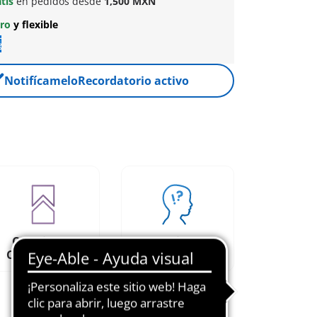
atis
en pedidos desde
1,500 MXN
uro
y flexible
Notifícamelo
Recordatorio activo
Creativos y
Funciones
Combinables
educativas