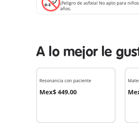
¡Peligro de asfixia! No apto para niñ
años.
A lo mejor le gu
Resonancia con paciente
Mate
Mex$ 449.00
Mex
A la cesta
A