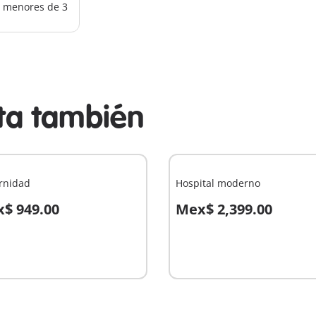
os menores de 3
sta también
rnidad
Hospital moderno
$ 949.00
Mex$ 2,399.00
 la cesta
A la cesta