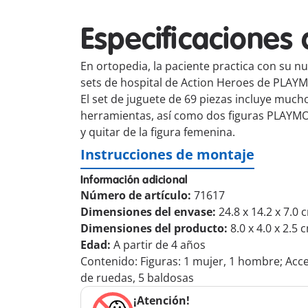
Especificaciones 
En ortopedia, la paciente practica con su n
sets de hospital de Action Heroes de PLAYM
El set de juguete de 69 piezas incluye muc
herramientas, así como dos figuras PLAYMOB
y quitar de la figura femenina.
Instrucciones de montaje
Información adicional
Número de artículo:
71617
Dimensiones del envase:
24.8 x 14.2 x 7.0 
Dimensiones del producto:
8.0 x 4.0 x 2.5 
Edad:
A partir de 4 años
Contenido: Figuras: 1 mujer, 1 hombre; Acces
de ruedas, 5 baldosas
¡Atención!