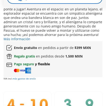
escena de juego que se puede componer directamente con
las dos mitades del huevo. ¡Sácalos de la caja, móntalos y
ponte a jugar! Aventura en el espacio: en un planeta lejano, el
explorador espacial se encuentra con un simpático alienígena
que ondea una bandera blanca en son de paz. Juntos
admiran un cristal raro y brillante, y el alienígena lo comparte
generosamente con su nuevo amigo humano. Después de
Pascua, el huevo se puede volver a montar y utilizarse como
una hucha; ¡así podemos ahorrar para la próxima aventura!
Más información
Envío gratuito
en pedidos a partir de
$399 MXN
Regalo gratis
en pedidos desde
1,500 MXN
Pago seguro
y flexible
IVA incl.
más gastos de envío