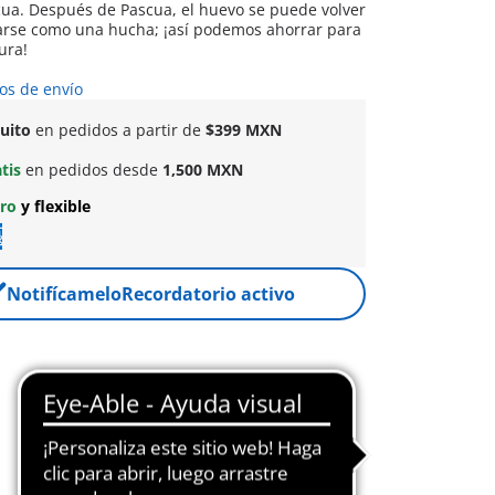
puede volver
zarse como una hucha; ¡así podemos ahorrar para
ura!
os de envío
tuito
en pedidos a partir de
$399 MXN
atis
en pedidos desde
1,500 MXN
uro
y flexible
Notifícamelo
Recordatorio activo