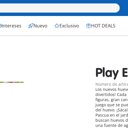
Intereses
Nuevo
Exclusivo
HOT DEALS
Play 
Número de artíc
Los nuevos huev
divertidos! Cada
figuras, gran ca
juego que se pu
del huevo. ¡Sácalos
Pascua en el jard
buscan huevos de 
una fuente de ag