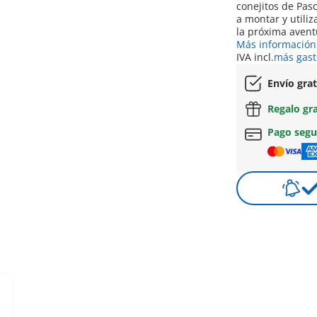
conejitos de Pascua. Después de Pascua, el huevo se 
a montar y utili
la próxima avent
Más información
IVA incl.
más gast
Envío gra
Regalo gr
Pago seg