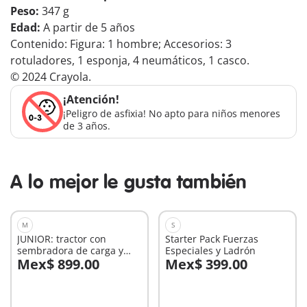
Peso:
347 g
Edad:
A partir de 5 años
Contenido: Figura: 1 hombre; Accesorios: 3
rotuladores, 1 esponja, 4 neumáticos, 1 casco.
© 2024 Crayola.
¡Atención!
¡Peligro de asfixia! No apto para niños menores
de 3 años.
A lo mejor le gusta también
M
S
JUNIOR: tractor con
Starter Pack Fuerzas
sembradora de carga y
Especiales y Ladrón
Mex$ 899.00
Mex$ 399.00
descarga
A la cesta
A la cesta