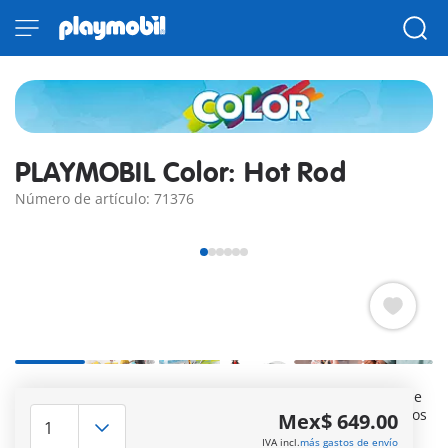
PLAYMOBIL Color: Hot Rod
Número de artículo: 71376
¡Dale color al juego con PLAYMOBIL Color! Este Hot Rod atrae
todas las miradas y se puede pintar y decorar a gusto con los
Mex$ 649.00
rotuladores incluidos. Ya sea con llamas peligrosas, rayas
IVA incl.
más gastos de envío