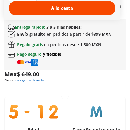
dinámicas o marcas de derrape: la pintura se puede lavar
fácilmente para divertirse sin fin. Incluye una rampa con un
A la cesta
barril de aceite.
Más información
Entrega rápida:
3 a 5 días hábiles!
Envío gratuito
en pedidos a partir de
$399 MXN
Regalo gratis
en pedidos desde
1,500 MXN
Pago seguro
y flexible
Mex$ 649.00
IVA incl.
más gastos de envío
Edad
Tamaño del paquete