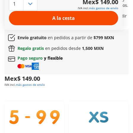
Mex$ 149.00
de Monster High™ con sus detalles inspirados en los océanos.
IVA incl.
más gastos de envío
Incluye un bolso transparente al estilo de PLAYMOBIL y su
amigo pez. Un sueño submarino para quienes desean añadir
A la cesta
una dosis de encanto acuático a su colección.
Más información
Envío gratuito
en pedidos a partir de
$799 MXN
Regalo gratis
en pedidos desde
1,500 MXN
Pago seguro
y flexible
Mex$ 149.00
IVA incl.
más gastos de envío