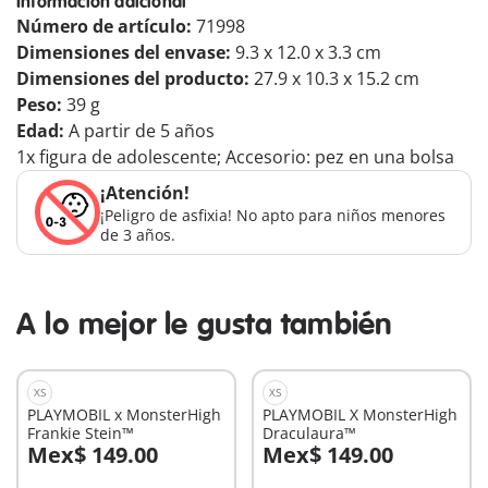
Información adicional
Número de artículo:
71998
Dimensiones del envase:
9.3 x 12.0 x 3.3 cm
Dimensiones del producto:
27.9 x 10.3 x 15.2 cm
Peso:
39 g
Edad:
A partir de 5 años
1x figura de adolescente; Accesorio: pez en una bolsa
¡Atención!
¡Peligro de asfixia! No apto para niños menores
de 3 años.
A lo mejor le gusta también
XS
XS
PLAYMOBIL x MonsterHigh
PLAYMOBIL X MonsterHigh
Frankie Stein™
Draculaura™
Mex$ 149.00
Mex$ 149.00
A la cesta
A la cesta