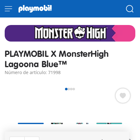
PLAYMOBIL X MonsterHigh
Lagoona Blue™
Número de artículo: 71998
Lagoona Blue ¿Listo para una presentación chispeante?
Lagoona Blue traslada la verdadera magia marina al mundo