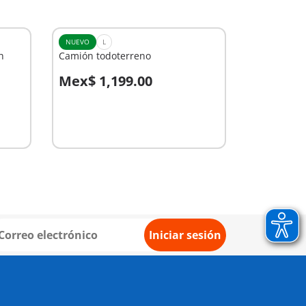
NUEVO
L
h
Camión todoterreno
Mex$ 1,199.00
A la cesta
Iniciar sesión