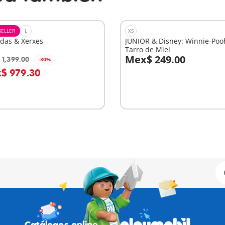
SELLER
L
XS
das & Xerxes
JUNIOR & Disney: Winnie-Poo
Tarro de Miel
Mex$ 249.00
 1,399.00
-30%
 la cesta
A la cesta
$ 979.30