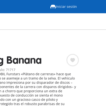
Iniciar sesión
g Banana
ulo: 71717
BIL Funstars «Plátano de carreras» hace que
o se asemeje a un tramo de la selva. El vehículo
ano impresiona por su disparador de discos –
ponentes de la carrera con disparos dirigidos– y
n a chorro que proporciona un extra de
 puesto de conducción se sienta el mono
ado con un gracioso casco de piloto y
otegido tras el robusto parabrisas de su