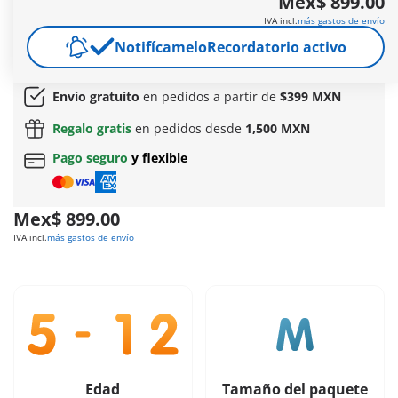
Mex$ 899.00
la moda. En Waterfall, con su teléfono muestra cómo cuida a
IVA incl.
más gastos de envío
su hermosa yegua Lusitana Lioness para que se refresque y
Notifícamelo
Recordatorio activo
se limpie después de su entrenamiento de equitación.
Más información
Envío gratuito
en pedidos a partir de
$399 MXN
Regalo gratis
en pedidos desde
1,500 MXN
Pago seguro
y flexible
Mex$ 899.00
IVA incl.
más gastos de envío
Edad
Tamaño del paquete