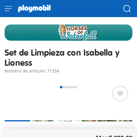
Set de Limpieza con Isabella y
Lioness
Número de artículo: 71354
+2
Isabella es una bloguera de caballos y una estrella emergente
en las redes sociales con un talento especial para la belleza y