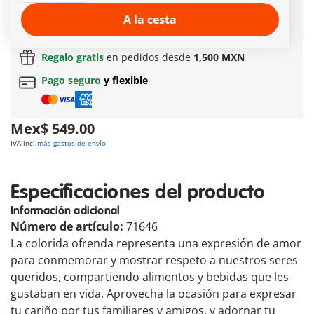
Entrega rápida:
3 a 5 días hábiles!
A la cesta
Envío gratuito
en pedidos a partir de
$399 MXN
Regalo gratis
en pedidos desde
1,500 MXN
Pago seguro
y flexible
Mex$ 549.00
IVA incl.
más gastos de envío
Especificaciones del producto
Información adicional
Número de artículo:
71646
La colorida ofrenda representa una expresión de amor
para conmemorar y mostrar respeto a nuestros seres
queridos, compartiendo alimentos y bebidas que les
gustaban en vida. Aprovecha la ocasión para expresar
tu cariño por tus familiares y amigos, y adornar tu