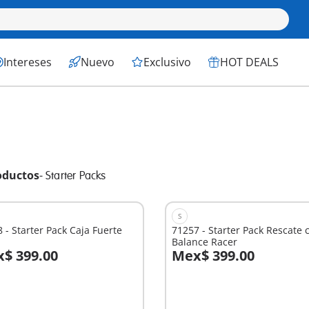
Intereses
Nuevo
Exclusivo
HOT DEALS
oductos
-
Starter Packs
S
 - Starter Pack Caja Fuerte
71257 - Starter Pack Rescate 
Balance Racer
$ 399.00
Mex$ 399.00
 la cesta
No
disponible