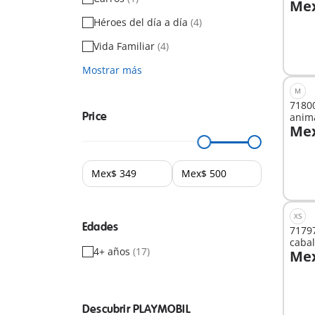
Mex
A
Héroes del día a día
(4)
Vida Familiar
(4)
Mostrar más
M
71800
Price
anim
Mex
A
XS
Edades
71797
caba
4+ años
(17)
Mex
A
Descubrir PLAYMOBIL