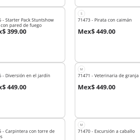
S
 - Starter Pack Stuntshow
71473 - Pirata con caimán
 con pared de fuego
$ 399.00
Mex$ 449.00
No
nible
disponible
M
 - Diversión en el jardín
71471 - Veterinaria de granja
$ 449.00
Mex$ 449.00
 la cesta
No
disponible
M
 - Carpintera con torre de
71470 - Excursión a caballo
os