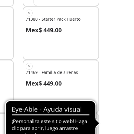
M
71380 - Starter Pack Huerto
Mex$ 449.00
No
disponible
M
71469 - Familia de sirenas
Mex$ 449.00
A la cesta
M
71734 - Starter Pack Misión
espacial