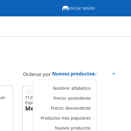
Iniciar sesión
Ordenar por
Nombre: alfabético
S
con
71255 - Starter Pack Fuerzas
Precio: ascendente
Especiales y Ladrón
Mex$ 399.00
Precio: descendente
A la cesta
Productos más populares
Nuevos productos