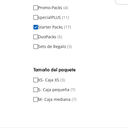
Promo-Packs
(4)
specialPLUS
(11)
Starter Packs
(17)
DuoPacks
(5)
Sets de Regalo
(3)
Tamaño del paquete
XS- Caja XS
(3)
S- Caja pequeña
(7)
M- Caja mediana
(7)