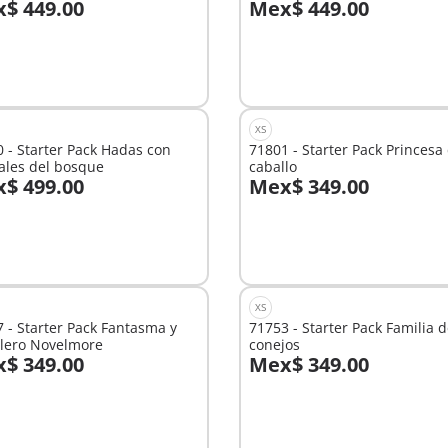
$ 449.00
Mex$ 449.00
 la cesta
No
disponible
XS
 - Starter Pack Hadas con
71801 - Starter Pack Princesa
ales del bosque
caballo
$ 499.00
Mex$ 349.00
 la cesta
A la cesta
XS
 - Starter Pack Fantasma y
71753 - Starter Pack Familia 
llero Novelmore
conejos
$ 349.00
Mex$ 349.00
 la cesta
A la cesta