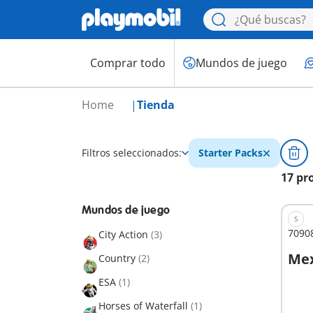
Comprar todo
Mundos de juego
Home
Tienda
Filtros seleccionados:
Starter Packs
17 pr
Mundos de juego
S
70908
City Action
(3)
Mex
Country
(2)
A
ESA
(1)
Horses of Waterfall
(1)