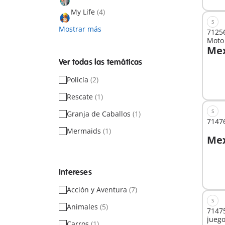
My Life
(4)
S
Mostrar más
71256
Moto
Mex
Ver todas las temáticas
No
Policía
(2)
dispo
Rescate
(1)
S
Granja de Caballos
(1)
71476
Mermaids
(1)
Mex
A
Intereses
Acción y Aventura
(7)
S
Animales
(5)
71475
jueg
Carros
(1)