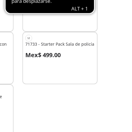
Mex$ 499.00
A la cesta
M
 con
71733 - Starter Pack Sala de policía
Mex$ 499.00
A la cesta
de