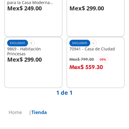
para la Casa Moderna
Mex$ 249.00
Mex$ 299.00
(9266)
A la cesta
A la cesta
EXCLUSIVO
S
EXCLUSIVO
L
9869 - Habitación
70941 - Casa de Ciudad
Princesas
Mex$ 299.00
Mex$ 799.00
-30%
A la cesta
A la cesta
Mex$ 559.30
1 de 1
Home
Tienda