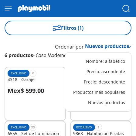
Filtros (1)
Ordenar por
6 productos
-
Casa Moderna
Nombre: alfabético
Precio: ascendente
EXCLUSIVO
M
EXCLUSIVO
L
4318 - Garaje
6554 - Extensión para la
Precio: descendente
Casa Moderna (9266)
Mex$ 599.00
Mex$ 749.00
Productos más populares
A la cesta
A la cesta
Nuevos productos
EXCLUSIVO
XS
EXCLUSIVO
S
6555 - Set de Iluminación
9868 - Habitación Piratas