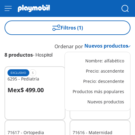
Filtros (1)
Ordenar por
8 productos
-
Hospital
Nombre: alfabético
Precio: ascendente
EXCLUSIVO
S
L
6295 - Pediatría
71203 - Helicóptero
Precio: descendente
Médico de Rescate
Mex$ 499.00
Mex$ 1,299.00
Productos más populares
A la cesta
Nuevos productos
No
disponible
71617 - Ortopedia
71616 - Maternidad