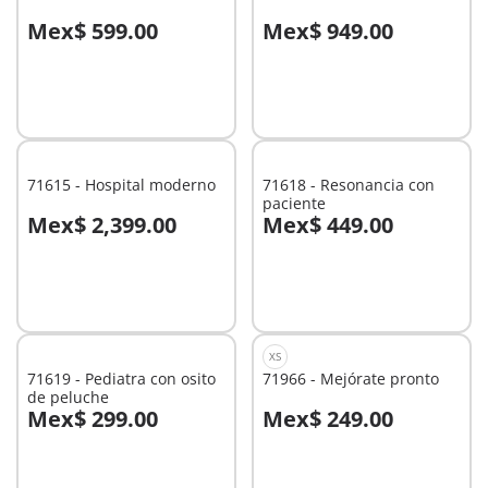
Mex$ 599.00
Mex$ 949.00
A la cesta
No
disponible
71615 - Hospital moderno
71618 - Resonancia con
paciente
Mex$ 2,399.00
Mex$ 449.00
A la cesta
A la cesta
XS
71619 - Pediatra con osito
71966 - Mejórate pronto
de peluche
Mex$ 299.00
Mex$ 249.00
A la cesta
A la cesta