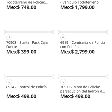
Todoterreno de Policía:
- Vehículo Todoterreno
Mex$ 749.00
Mex$ 1,799.00
persecución del ladrón de
A la cesta
A la cesta
tesoros.
S
XL
70908 - Starter Pack Caja
6919 - Comisaría de Policía
Fuerte
con Prisión
Mex$ 399.00
Mex$ 2,799.00
A la cesta
A la cesta
S
S
6924 - Control de Policía
70572 - Moto de Policía:
persecución del ladrón de
Mex$ 499.00
Mex$ 499.00
dinero
A la cesta
A la cesta