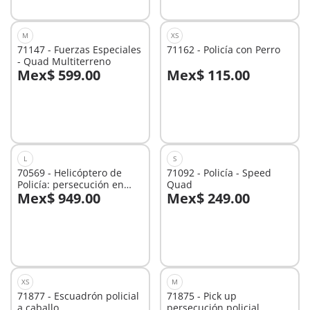
M
XS
71147 - Fuerzas Especiales
71162 - Policía con Perro
- Quad Multiterreno
Mex$ 599.00
Mex$ 115.00
A la cesta
No
disponible
L
S
70569 - Helicóptero de
71092 - Policía - Speed
Policía: persecución en
Quad
Mex$ 949.00
Mex$ 249.00
paracaídas
No
No
disponible
disponible
XS
M
71877 - Escuadrón policial
71875 - Pick up
a caballo
persecución policial