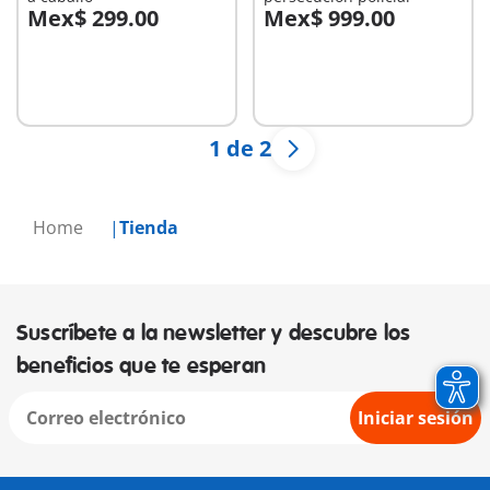
Mex$ 299.00
Mex$ 999.00
A la cesta
A la cesta
1 de 2
Home
Tienda
Suscríbete a la newsletter y descubre los
beneficios que te esperan
Iniciar sesión