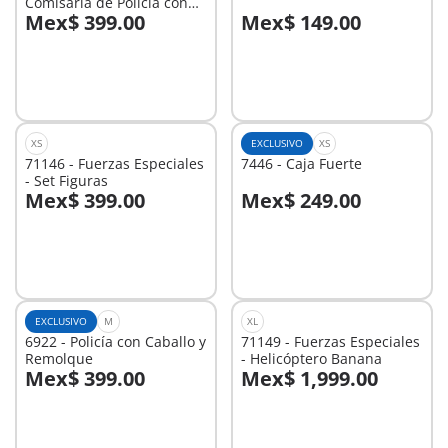
Comisaría de Policía con
Mex$ 399.00
Mex$ 149.00
Sistema de Alarma
A la cesta
A la cesta
XS
EXCLUSIVO
XS
71146 - Fuerzas Especiales
7446 - Caja Fuerte
- Set Figuras
Mex$ 399.00
Mex$ 249.00
A la cesta
A la cesta
EXCLUSIVO
M
XL
6922 - Policía con Caballo y
71149 - Fuerzas Especiales
Remolque
- Helicóptero Banana
Mex$ 399.00
Mex$ 1,999.00
A la cesta
A la cesta