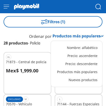
Filtros (1)
Ordenar por
28 productos
-
Policía
Nombre: alfabético
Precio: ascendente
XL
EXCLUSIVO
XS
71873 - Central de policía
70648 - Llavero Policía
Precio: descendente
Mex$ 1,999.00
Mex$ 109.00
Productos más populares
A la cesta
A la cesta
Nuevos productos
EXCLUSIVO
M
L
70570 - Vehículo
71144 - Fuerzas Especiales