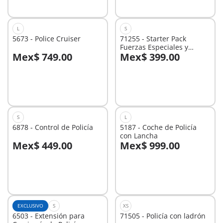
L
S
5673 - Police Cruiser
71255 - Starter Pack
Fuerzas Especiales y
Mex$ 749.00
Mex$ 399.00
Ladrón
A la cesta
A la cesta
S
L
6878 - Control de Policía
5187 - Coche de Policía
con Lancha
Mex$ 449.00
Mex$ 999.00
A la cesta
A la cesta
EXCLUSIVO
S
XS
6503 - Extensión para
71505 - Policía con ladrón