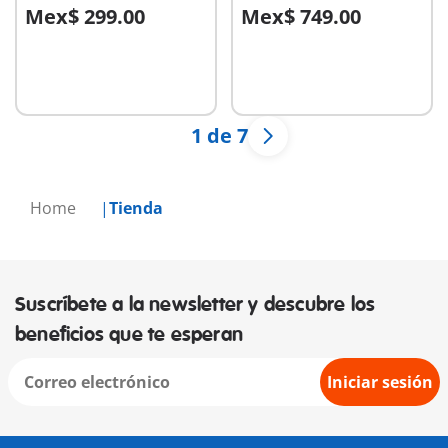
Mex$ 299.00
Mex$ 749.00
A la cesta
A la cesta
1 de 7
Home
Tienda
Suscríbete a la newsletter y descubre los
beneficios que te esperan
Iniciar sesión