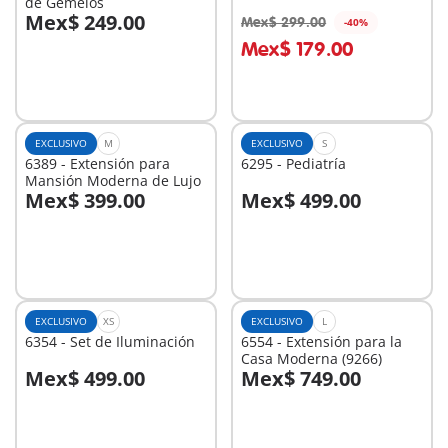
de Gemelos
Mex$ 249.00
Mex$ 299.00
-40%
A la cesta
Mex$ 179.00
No
disponible
EXCLUSIVO
M
EXCLUSIVO
S
6389 - Extensión para
6295 - Pediatría
Mansión Moderna de Lujo
Mex$ 399.00
Mex$ 499.00
A la cesta
A la cesta
EXCLUSIVO
XS
EXCLUSIVO
L
6354 - Set de Iluminación
6554 - Extensión para la
Casa Moderna (9266)
Mex$ 499.00
Mex$ 749.00
A la cesta
A la cesta