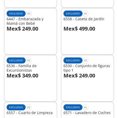
EXCLUSIVO
XS
EXCLUSIVO
M
6447 - Embarazada y
6558 - Caseta de Jardín
Mamá con Bebé
Mex$ 249.00
Mex$ 499.00
A la cesta
No
disponible
EXCLUSIVO
XS
EXCLUSIVO
XS
6536 - Familia de
6530 - Conjunto de figuras
Excursionistas
tipo 1
Mex$ 349.00
Mex$ 249.00
A la cesta
A la cesta
EXCLUSIVO
XS
EXCLUSIVO
XL
6557 - Cuarto de Limpieza
6571 - Lavadero de Coches