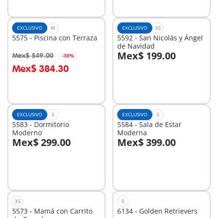
EXCLUSIVO
M
EXCLUSIVO
XS
5575 - Piscina con Terraza
5592 - San Nicolás y Ángel
de Navidad
Mex$ 199.00
Mex$ 549.00
-30%
Mex$ 384.30
No
No
disponible
disponible
EXCLUSIVO
S
EXCLUSIVO
S
5583 - Dormitorio
5584 - Sala de Estar
Moderno
Moderna
Mex$ 299.00
Mex$ 399.00
A la cesta
A la cesta
XS
S
5573 - Mamá con Carrito
6134 - Golden Retrievers