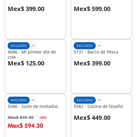
Mex$ 399.00
Mex$ 599.00
A la cesta
A la cesta
EXCLUSIVO
XS
EXCLUSIVO
M
4686 - Mi primer día de
5131 - Barco de Pesca
cole
Mex$ 125.00
Mex$ 399.00
A la cesta
A la cesta
EXCLUSIVO
XL
EXCLUSIVO
M
5586 - Suite de Invitados
5582 - Cocina de Diseño
Mex$ 449.00
Mex$ 849.00
-30%
A la cesta
A la cesta
Mex$ 594.30