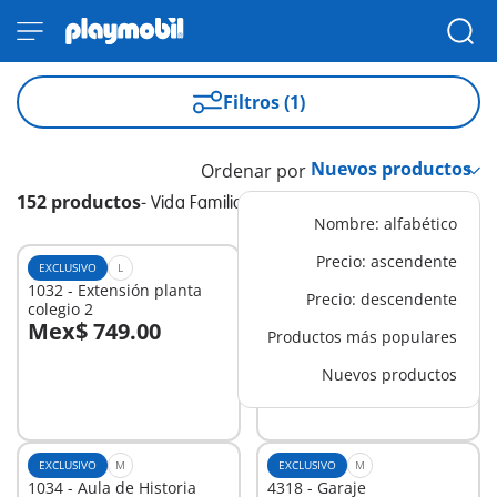
Filtros (1)
Ordenar por
152 productos
-
Vida Familiar
Nombre: alfabético
Precio: ascendente
EXCLUSIVO
L
EXCLUSIVO
M
1032 - Extensión planta
1033 - Extensión colegio
Precio: descendente
colegio 2
Mex$ 749.00
Mex$ 499.00
Productos más populares
A la cesta
A la cesta
Nuevos productos
EXCLUSIVO
M
EXCLUSIVO
M
1034 - Aula de Historia
4318 - Garaje