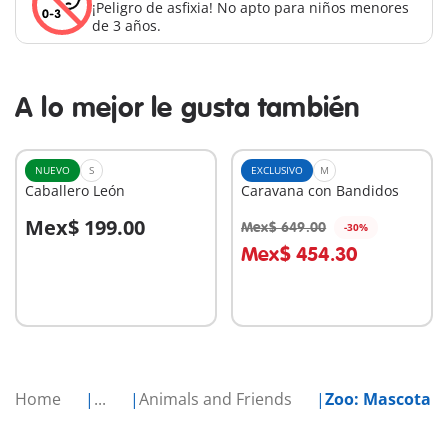
¡Peligro de asfixia! No apto para niños menores
de 3 años.
A lo mejor le gusta también
NUEVO
S
EXCLUSIVO
M
Caballero León
Caravana con Bandidos
Mex$ 199.00
Mex$ 649.00
-30%
A la cesta
A la cesta
Mex$ 454.30
Home
...
Animals and Friends
Zoo: Mascota