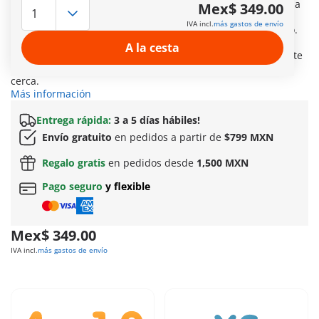
visitantes del zoo de la ciudad de Playmobil. Con su graciosa
Mex$ 349.00
capucha, su parte trasera y las alas móviles, la pequeña
IVA incl.
más gastos de envío
mascota se convierte en el centro de atención del zoológico.
En el varillaje hay tucanes, cacatúas y loros: ¡auténticas
A la cesta
estrellas del mundo de las aves tropicales! Un joven visitante
arroja comida a los pájaros multicolores y los observa de
cerca.
Más información
Entrega rápida:
3 a 5 días hábiles!
Envío gratuito
en pedidos a partir de
$799 MXN
Regalo gratis
en pedidos desde
1,500 MXN
Pago seguro
y flexible
Mex$ 349.00
IVA incl.
más gastos de envío