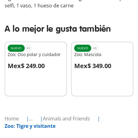
selfi, 1 vaso, 1 hueso de carne
A lo mejor le gusta también
NUEVO
XS
NUEVO
XS
Zoo: Oso polar y cuidador
Zoo: Mascota
Mex$ 249.00
Mex$ 349.00
A la cesta
A la cesta
Home
...
Animals and Friends
Zoo: Tigre y visitante