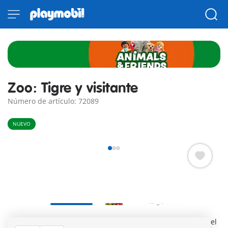
Zoo: Tigre y visitante
Número de artículo: 72089
NUEVO
El majestuoso tigre devora una pierna de animal, mientras el