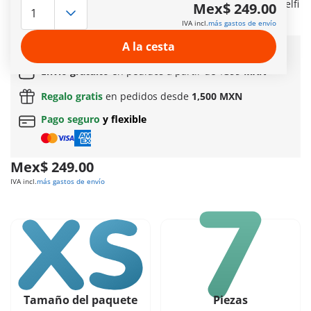
visitante del zoológico captura la experiencia con un palo selfi
Mex$ 249.00
y disfruta de su bebida. Eso sí, a una distancia segura...
IVA incl.
más gastos de envío
Más información
A la cesta
Entrega rápida:
3 a 5 días hábiles!
Envío gratuito
en pedidos a partir de
$399 MXN
Regalo gratis
en pedidos desde
1,500 MXN
Pago seguro
y flexible
Mex$ 249.00
IVA incl.
más gastos de envío
Tamaño del paquete
Piezas