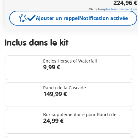
Livraison gratuite à partir de 40 €
224,96 €
TVA incluse
plus frais d´expédition
224,96 €
Ajouter un rappel
Notification activée
TVA incluse
plus frais d´expédition
Inclus dans le kit
Enclos Horses of Waterfall
9,99 €
Ranch de la Cascade
149,99 €
Box supplémentaire pour Ranch de
24,99 €
Waterfall