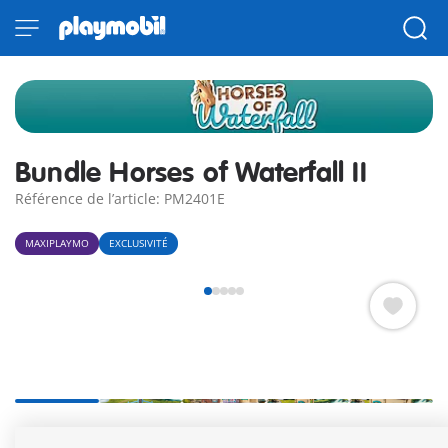
Bundle Horses of Waterfall II
Référence de l’article: PM2401E
MAXIPLAYMO
EXCLUSIVITÉ