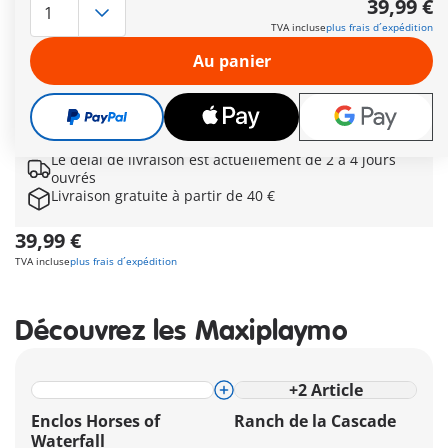
39,99 €
Waterfall (71351), ouvrant ainsi de nouvelles perspectives
TVA incluse
plus frais d´expédition
pour des scénarios de jeu aventureux. Grâce à cette
extension, crée facilement un environnement diversifié pour
Au panier
les fabuleux chevaux de l'univers équestre PLAYMOBIL. Les
coffrets Horses of Waterfall sont fabriqués avec plus de 80%
de matériaux recyclés ou biosourcés en moyenne.
Autres informations
Le délai de livraison est actuellement de 2 à 4 jours
ouvrés
Livraison gratuite à partir de 40 €
39,99 €
TVA incluse
plus frais d´expédition
Découvrez les Maxiplaymo
+
2
Article
Enclos Horses of
Ranch de la Cascade
Waterfall