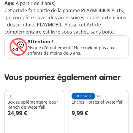
Age:
À partir de 4 an(s)
Cet article fait partie de la gamme PLAYMOBIL® PLUS,
qui complète - avec des accessoires ou des extensions
- des produits PLAYMOBIL. Aussi, cet Article
complémentaire est livré sous sachet, sans boîte.
Attention !
Risque d´étouffement ! Ne convient pas aux
enfants de moins de 3 ans.
Vous pourriez également aimer
L
EXCLUSIVITÉ
M
Box supplémentaire pour
Enclos Horses of Waterfall
Ranch de Waterfall
24,99 €
9,99 €
Au panier
Au panier