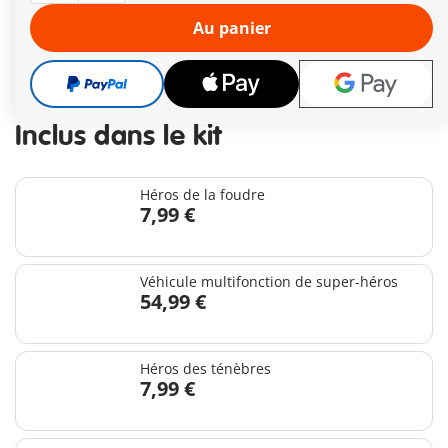
Livraison gratuite à partir de 40 €
Au panier
73,91 €
86,95 €
-15%
TVA incluse
plus frais d´expédition
Inclus dans le kit
Héros de la foudre
7,99 €
Véhicule multifonction de super-héros
54,99 €
Héros des ténèbres
7,99 €