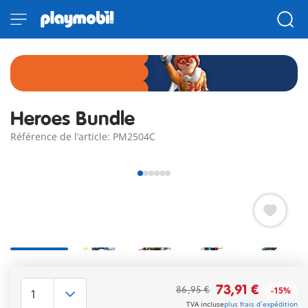
Heroes Bundle
Référence de l’article: PM2504C
Le délai de livraison est actuellement de 2 à 4 jours
73,91 €
86,95 €
-15%
ouvrés
TVA incluse
plus frais d´expédition