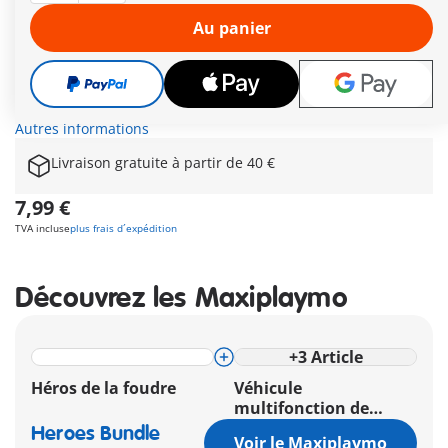
méchants ! L'habile héros de l'ombre Silver Hook utilise
l'obscurité de PLAYMOPOLIS pour mener à bien ses
Au panier
audacieuses missions, en pensant toujours à son propre
avantage. Son canon portatif lui permet d'utiliser son grappin
avec précision ou de tirer une balle, un outil parfait pour
surmonter les obstacles et tromper habilement les
adversaires.
Autres informations
Livraison gratuite à partir de 40 €
7,99 €
TVA incluse
plus frais d´expédition
Découvrez les Maxiplaymo
+
3
Article
Héros de la foudre
Véhicule
multifonction de
super-héros
Heroes Bundle
Voir le Maxiplaymo