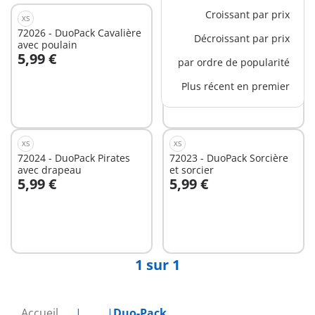
Croissant par prix
XS
XS
72026 - DuoPack Cavalière
72025 - DuoPack Soigneur
Décroissant par prix
avec poulain
et rhinocéros
5,99 €
5,99 €
par ordre de popularité
Au panier
Au panier
Plus récent en premier
XS
XS
72024 - DuoPack Pirates
72023 - DuoPack Sorcière
avec drapeau
et sorcier
5,99 €
5,99 €
Au panier
Non
disponible
1 sur 1
Accueil
...
Duo-Pack