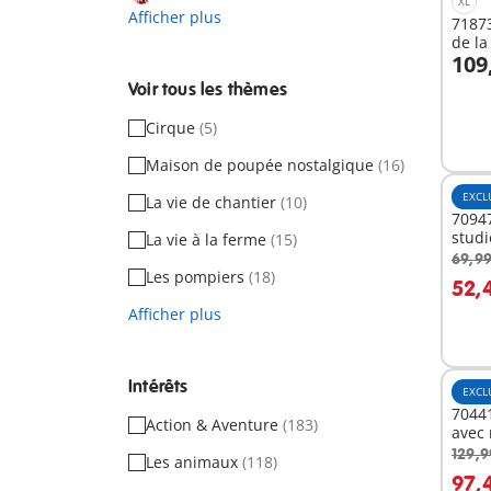
XL
Afficher plus
7187
de la
109
A
Voir tous les thèmes
Cirque
(5)
Maison de poupée nostalgique
(16)
EXCL
La vie de chantier
(10)
70947
studi
La vie à la ferme
(15)
69,99
A
Les pompiers
(18)
52,
Afficher plus
Intérêts
EXCL
7044
Action & Aventure
(183)
avec 
129,9
Les animaux
(118)
A
97,