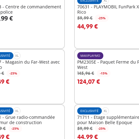
EXCLUSIVITÉ
XL
3 - Centre de commandement
70631 - PLAYMOBIL FunPark 
 police
Rico
,99 €
59,99 €
-25%
u panier
Au panier
44,99 €
USIVITÉ
XL
MAXIPLAYMO
 - Magasin du Far-West avec
PM2305E - Paquet Ferme du F
o
West
 €
145,96 €
-25%
-15%
u panier
Au panier
49 €
124,07 €
USIVITÉ
XL
EXCLUSIVITÉ
XL
1 - Grue radio-commandée
71711 - Etage supplémentair
mur de construction
pour Maison Belle Epoque
9 €
59,99 €
-25%
-25%
u panier
Au panier
49 €
44,99 €