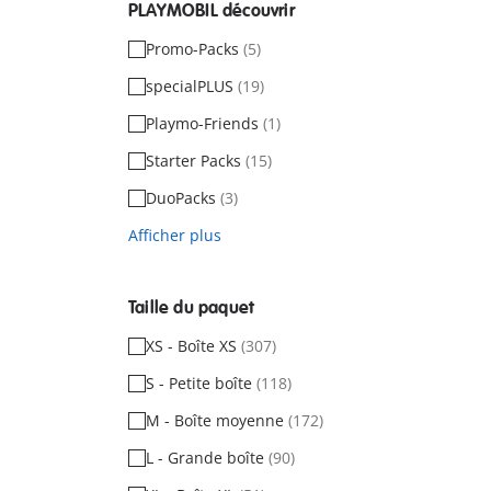
PLAYMOBIL découvrir
Promo-Packs
(5)
specialPLUS
(19)
Playmo-Friends
(1)
Starter Packs
(15)
DuoPacks
(3)
Afficher plus
Taille du paquet
XS - Boîte XS
(307)
S - Petite boîte
(118)
M - Boîte moyenne
(172)
L - Grande boîte
(90)