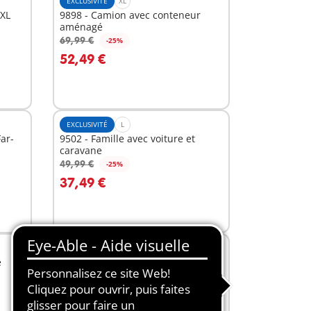
EXCLUSIVITÉ
XL
XXL
9898 - Camion avec conteneur
aménagé
69,99 €
-25%
Au panier
52,49 €
EXCLUSIVITÉ
L
ar-
9502 - Famille avec voiture et
caravane
49,99 €
-25%
Au panier
37,49 €
EXCLUSIVITÉ
XL
e
6629 - PLAYMOBIL XXL Père Noël
59,99 €
-25%
Au panier
44,99 €