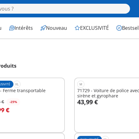
u
Intérêts
Nouveau
EXCLUSIVITÉ
Bestsel
roduits
USIVITÉ
XL
M
- Ferme transportable
71729 - Voiture de police ave
sirène et gyrophare
43,99 €
 €
-25%
u panier
Au panier
99 €