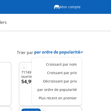
Mon compte
lers
Trier par
Croissant par nom
L
c
71749 - Pelleteuse mécanique avec
Croissant par prix
ouvrier et accessoires
54,99 €
Décroissant par prix
Au panier
par ordre de popularité
Plus récent en premier