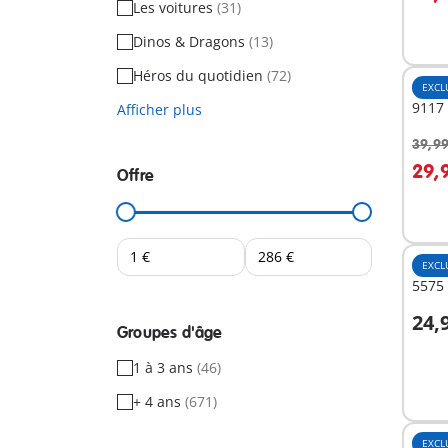
Les voitures
(31)
Dinos & Dragons
(13)
Héros du quotidien
(72)
EXCL
9117 
Afficher plus
39,99
A
29,
Offre
EXCL
5575 
24,
Groupes d'âge
A
1 à 3 ans
(46)
+ 4 ans
(671)
EXCL