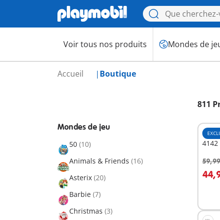
Voir tous nos produits
Mondes de je
Accueil
Boutique
811 P
Mondes de jeu
EXCL
4142 
50
(10)
Animals & Friends
(16)
59,99
A
44,
Asterix
(20)
Barbie
(7)
Christmas
(3)