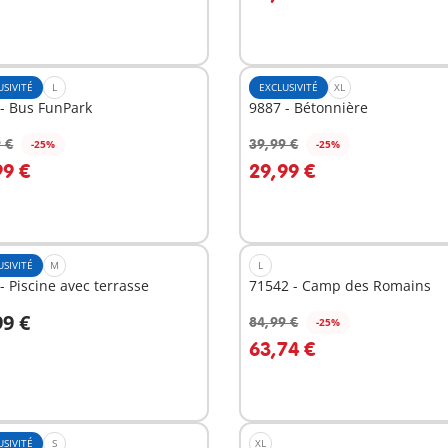
USIVITÉ
L
EXCLUSIVITÉ
XL
- Bus FunPark
9887 - Bétonnière
 €
39,99 €
-25%
-25%
u panier
Au panier
99 €
29,99 €
USIVITÉ
M
L
- Piscine avec terrasse
71542 - Camp des Romains
99 €
84,99 €
-25%
u panier
Au panier
63,74 €
USIVITÉ
S
XL