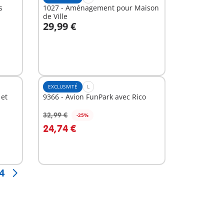
s
1027 - Aménagement pour Maison
de Ville
29,99 €
Au panier
EXCLUSIVITÉ
L
 et
9366 - Avion FunPark avec Rico
32,99 €
-25%
Au panier
24,74 €
4