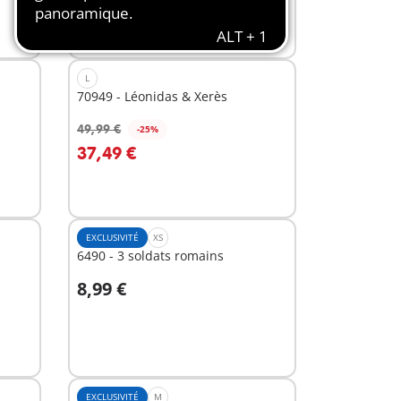
L
70949 - Léonidas & Xerès
49,99 €
-25%
Au panier
37,49 €
EXCLUSIVITÉ
XS
6490 - 3 soldats romains
8,99 €
Au panier
EXCLUSIVITÉ
M