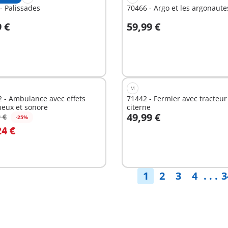
- Palissades
70466 - Argo et les argonaute
9 €
59,99 €
u panier
Au panier
M
 - Ambulance avec effets
71442 - Fermier avec tracteur
neux et sonore
citerne
49,99 €
 €
-25%
u panier
Au panier
24 €
1
2
3
4
. . .
3