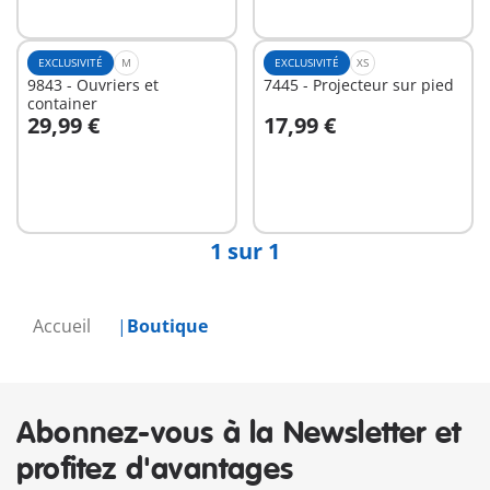
EXCLUSIVITÉ
M
EXCLUSIVITÉ
XS
9843 - Ouvriers et
7445 - Projecteur sur pied
container
29,99 €
17,99 €
Au panier
Au panier
1 sur 1
Accueil
Boutique
Abonnez-vous à la Newsletter et
profitez d'avantages