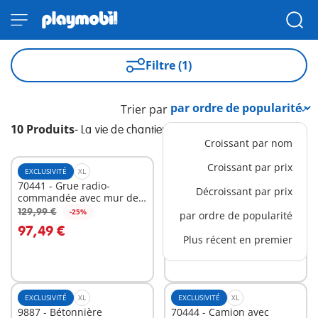
Filtre (1)
Trier par
10 Produits
-
La vie de chantier
Croissant par nom
Croissant par prix
EXCLUSIVITÉ
XL
EXCLUSIVITÉ
XL
70441 - Grue radio-
9898 - Camion avec
Décroissant par prix
commandée avec mur de
conteneur aménagé
construction
129,99 €
69,99 €
-25%
-25%
par ordre de popularité
Au panier
Au panier
97,49 €
52,49 €
Plus récent en premier
EXCLUSIVITÉ
XL
EXCLUSIVITÉ
XL
9887 - Bétonnière
70444 - Camion avec