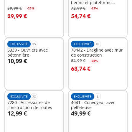
benne et plateforme
interchangeables
39,99 €
72,99 €
-25%
-25%
Au panier
Au panier
29,99 €
54,74 €
EXCLUSIVITÉ
XS
EXCLUSIVITÉ
XL
6339 - Ouvriers avec
70442 - Dragline avec mur
bétonnière
de construction
10,99 €
84,99 €
-25%
Au panier
Au panier
63,74 €
EXCLUSIVITÉ
XS
EXCLUSIVITÉ
L
7280 - Accessoires de
4041 - Convoyeur avec
construction de routes
pelleteuse
12,99 €
49,99 €
Au panier
Au panier