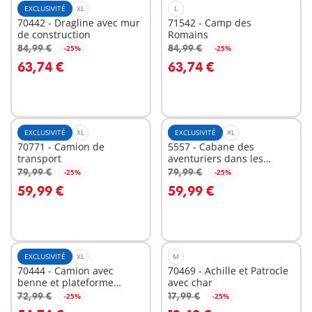
EXCLUSIVITÉ
XL
L
70442 - Dragline avec mur
71542 - Camp des
de construction
Romains
84,99 €
84,99 €
-25%
-25%
Au panier
Au panier
63,74 €
63,74 €
EXCLUSIVITÉ
XL
EXCLUSIVITÉ
XL
70771 - Camion de
5557 - Cabane des
transport
aventuriers dans les
arbres
79,99 €
79,99 €
-25%
-25%
Au panier
Au panier
59,99 €
59,99 €
EXCLUSIVITÉ
XL
M
70444 - Camion avec
70469 - Achille et Patrocle
benne et plateforme
avec char
interchangeables
72,99 €
17,99 €
-25%
-25%
Au panier
Au panier