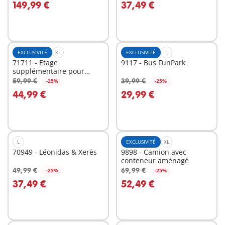
149,99 €
37,49 €
EXCLUSIVITÉ
XL
EXCLUSIVITÉ
L
71711 - Etage
9117 - Bus FunPark
supplémentaire pour
Maison Belle Epoque
59,99 €
39,99 €
-25%
-25%
Au panier
Au panier
44,99 €
29,99 €
L
EXCLUSIVITÉ
XL
70949 - Léonidas & Xerès
9898 - Camion avec
conteneur aménagé
49,99 €
69,99 €
-25%
-25%
Au panier
Au panier
37,49 €
52,49 €