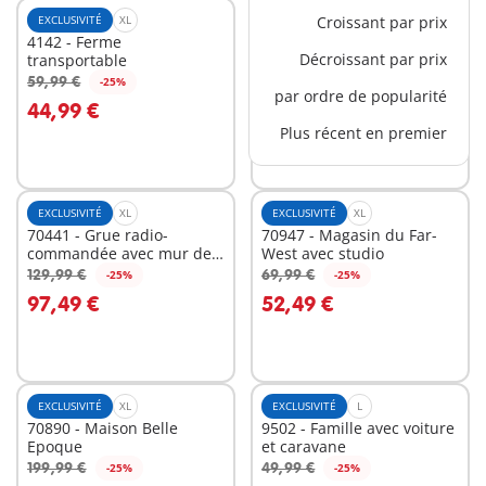
EXCLUSIVITÉ
XL
EXCLUSIVITÉ
Croissant par prix
XL
4142 - Ferme
70631 - PLAYMOBIL
Décroissant par prix
transportable
FunPark XXL Rico
59,99 €
59,99 €
-25%
-25%
Au panier
Au panier
par ordre de popularité
44,99 €
44,99 €
Plus récent en premier
EXCLUSIVITÉ
XL
EXCLUSIVITÉ
XL
70441 - Grue radio-
70947 - Magasin du Far-
commandée avec mur de
West avec studio
construction
129,99 €
69,99 €
-25%
-25%
Au panier
Au panier
97,49 €
52,49 €
EXCLUSIVITÉ
XL
EXCLUSIVITÉ
L
70890 - Maison Belle
9502 - Famille avec voiture
Epoque
et caravane
199,99 €
49,99 €
-25%
-25%
Au panier
Au panier