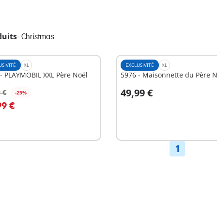
duits
-
Christmas
USIVITÉ
XL
EXCLUSIVITÉ
XL
 - PLAYMOBIL XXL Père Noël
5976 - Maisonnette du Père N
49,99 €
 €
-25%
u panier
99 €
Non
disponible
1