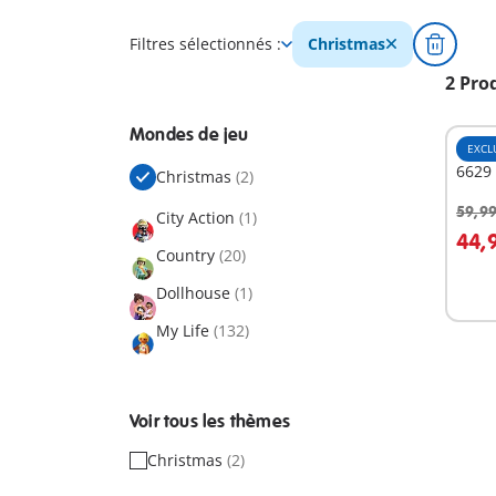
Filtres sélectionnés :
Christmas
2 Pro
Mondes de jeu
EXCL
6629
Christmas
(2)
59,99
City Action
(1)
A
44,
Country
(20)
Dollhouse
(1)
My Life
(132)
Voir tous les thèmes
Christmas
(2)