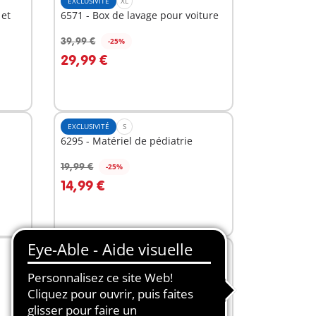
EXCLUSIVITÉ
XL
 et
6571 - Box de lavage pour voiture
39,99 €
-25%
Au panier
29,99 €
EXCLUSIVITÉ
S
6295 - Matériel de pédiatrie
19,99 €
-25%
Au panier
14,99 €
EXCLUSIVITÉ
XS
6530 - Famille Huizer avec enfants
10,99 €
Au panier