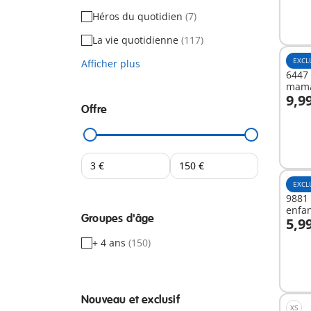
Héros du quotidien
(7)
La vie quotidienne
(117)
EXCL
Afficher plus
6447
mama
9,9
Offre
A
EXCL
9881 
enfan
Groupes d'âge
5,9
A
+ 4 ans
(150)
Nouveau et exclusif
XS