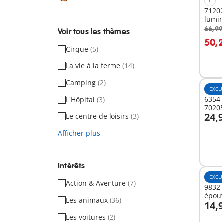
L
71202
lumi
66,99
Voir tous les thèmes
A
50,
Cirque
(5)
La vie à la ferme
(14)
Camping
(2)
EXCL
6354 
L'Hôpital
(3)
7020
24,
Le centre de loisirs
(3)
A
Afficher plus
Intérêts
EXCL
Action & Aventure
(7)
9832 
épouv
Les animaux
(36)
14,
A
Les voitures
(2)