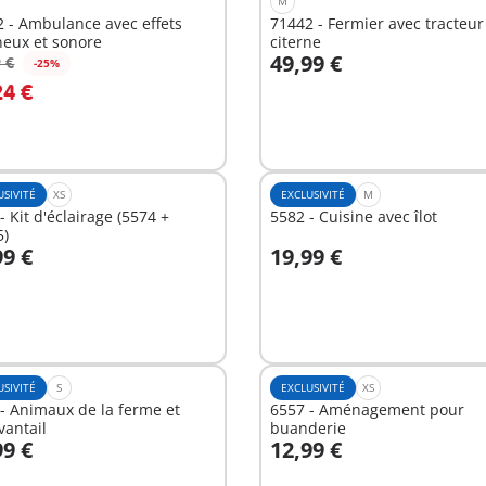
M
 - Ambulance avec effets
71442 - Fermier avec tracteur
neux et sonore
citerne
49,99 €
 €
-25%
u panier
Au panier
24 €
USIVITÉ
XS
EXCLUSIVITÉ
M
- Kit d'éclairage (5574 +
5582 - Cuisine avec îlot
5)
99 €
19,99 €
u panier
Au panier
USIVITÉ
S
EXCLUSIVITÉ
XS
- Animaux de la ferme et
6557 - Aménagement pour
antail
buanderie
99 €
12,99 €
u panier
Au panier