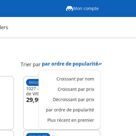
Mon compte
lers
Trier par
Croissant par nom
EXCLUSIVITÉ
M
1027 - Aménagement pour Maison
Croissant par prix
de Ville
29,99 €
Décroissant par prix
Au panier
par ordre de popularité
Plus récent en premier