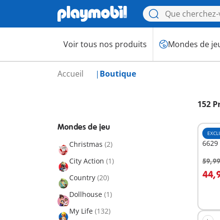
Voir tous nos produits
Mondes de je
Accueil
Boutique
152 P
Mondes de jeu
EXCL
6629
Christmas
(2)
City Action
(1)
59,99
A
44,
Country
(20)
Dollhouse
(1)
My Life
(132)