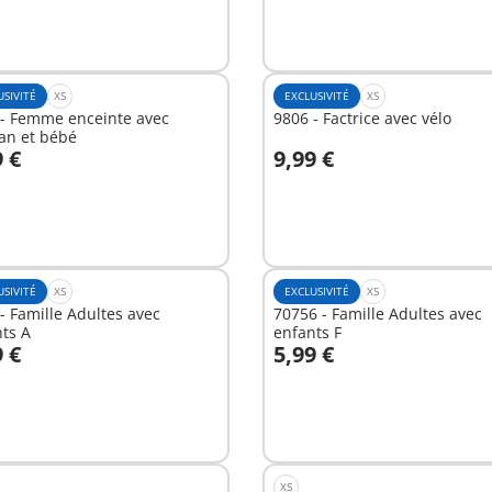
USIVITÉ
XS
EXCLUSIVITÉ
XS
 - Femme enceinte avec
9806 - Factrice avec vélo
n et bébé
9 €
9,99 €
u panier
Au panier
USIVITÉ
XS
EXCLUSIVITÉ
XS
- Famille Adultes avec
70756 - Famille Adultes avec
ts A
enfants F
9 €
5,99 €
u panier
Au panier
XS