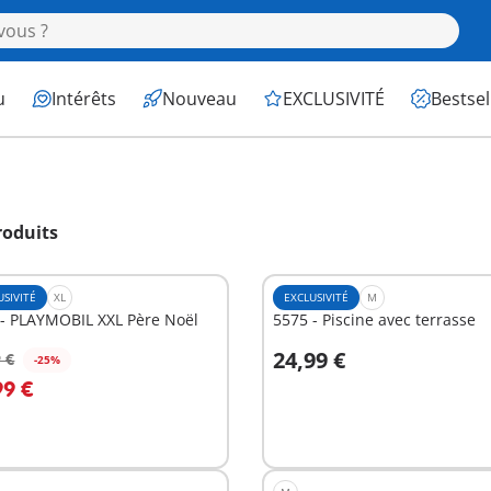
u
Intérêts
Nouveau
EXCLUSIVITÉ
Bestsel
roduits
USIVITÉ
XL
EXCLUSIVITÉ
M
 - PLAYMOBIL XXL Père Noël
5575 - Piscine avec terrasse
24,99 €
 €
-25%
u panier
Au panier
99 €