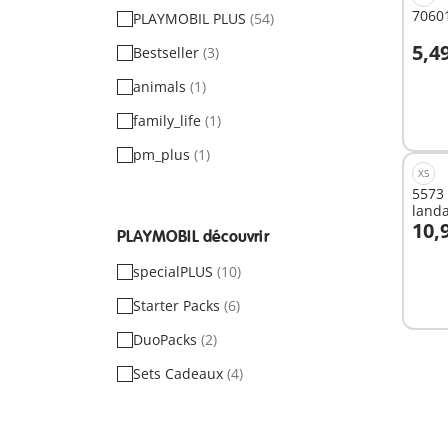
70601
PLAYMOBIL PLUS
(54)
5,4
Bestseller
(3)
A
animals
(1)
family_life
(1)
pm_plus
(1)
XS
5573
land
10,
PLAYMOBIL découvrir
A
specialPLUS
(10)
Starter Packs
(6)
DuoPacks
(2)
Sets Cadeaux
(4)