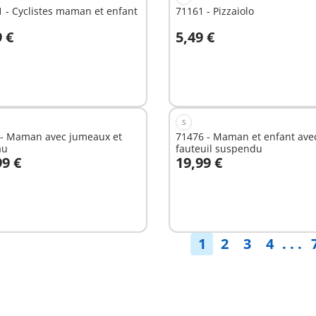
 - Cyclistes maman et enfant
71161 - Pizzaiolo
9 €
5,49 €
u panier
Au panier
S
 - Maman avec jumeaux et
71476 - Maman et enfant ave
au
fauteuil suspendu
99 €
19,99 €
u panier
Au panier
1
2
3
4
. . .