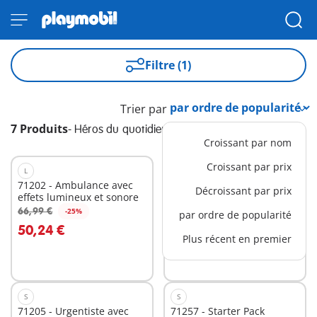
Filtre (1)
Trier par
7 Produits
-
Héros du quotidien
Croissant par nom
Croissant par prix
L
L
71202 - Ambulance avec
71203 - Hélicoptère de
Décroissant par prix
effets lumineux et sonore
secours
53,99 €
66,99 €
-25%
par ordre de popularité
Au panier
Au panier
50,24 €
Plus récent en premier
S
S
71205 - Urgentiste avec
71257 - Starter Pack