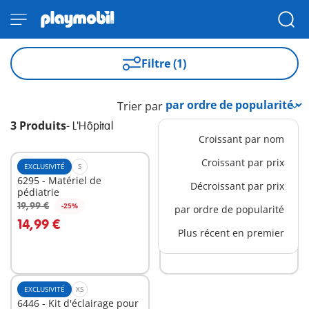
Filtre (1)
Trier par
3 Produits
-
L'Hôpital
Croissant par nom
Croissant par prix
EXCLUSIVITÉ
S
L
6295 - Matériel de
71203 - Hélicoptère de
Décroissant par prix
pédiatrie
secours
53,99 €
19,99 €
-25%
par ordre de popularité
Au panier
Au panier
14,99 €
Plus récent en premier
EXCLUSIVITÉ
XS
6446 - Kit d'éclairage pour