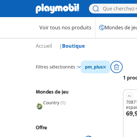
Voir tous nos produits
Mondes de je
Accueil
Boutique
Filtres sélectionnés :
pm_plus
1 pro
Mondes de jeu
XL
70871
Country
(1)
espa
69,
A
Offre