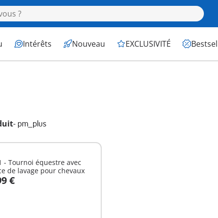
u
Intérêts
Nouveau
EXCLUSIVITÉ
Bestsel
duit
-
pm_plus
 - Tournoi équestre avec
ce de lavage pour chevaux
99 €
u panier