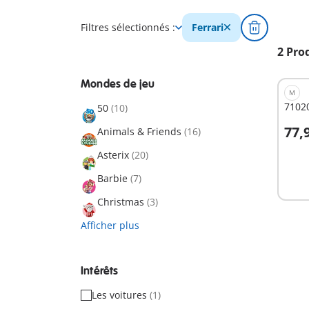
Filtres sélectionnés :
Ferrari
2 Pro
Mondes de jeu
M
71020
50
(10)
77,
Animals & Friends
(16)
A
Asterix
(20)
Barbie
(7)
Christmas
(3)
Afficher plus
Intérêts
Les voitures
(1)