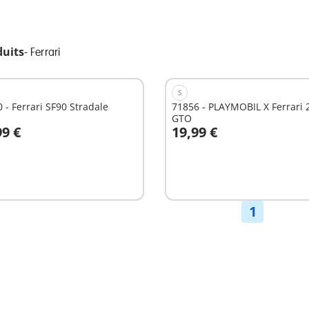
duits
-
Ferrari
S
 - Ferrari SF90 Stradale
71856 - PLAYMOBIL X Ferrari 
GTO
99 €
19,99 €
u panier
Non
disponible
1