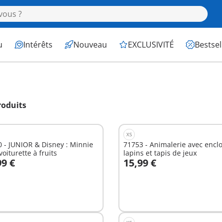
u
Intérêts
Nouveau
EXCLUSIVITÉ
Bestsel
roduits
XS
 - JUNIOR & Disney : Minnie
71753 - Animalerie avec enclo
voiturette à fruits
lapins et tapis de jeux
99 €
15,99 €
u panier
Au panier