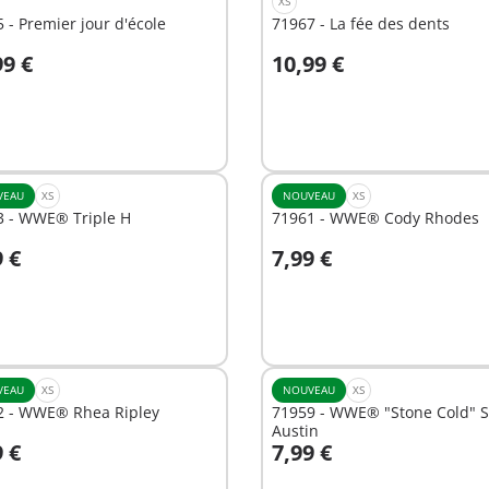
XS
 - Premier jour d'école
71967 - La fée des dents
99 €
10,99 €
u panier
Au panier
VEAU
XS
NOUVEAU
XS
3 - WWE® Triple H
71961 - WWE® Cody Rhodes
9 €
7,99 €
u panier
Au panier
VEAU
XS
NOUVEAU
XS
2 - WWE® Rhea Ripley
71959 - WWE® "Stone Cold" S
Austin
9 €
7,99 €
u panier
Au panier