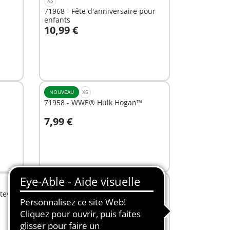
XS
71968 - Fête d'anniversaire pour
enfants
10,99 €
Au panier
NOUVEAU
XS
71958 - WWE® Hulk Hogan™
7,99 €
Au panier
NOUVEAU
XS
teve
71960 - WWE® Roman Reigns
7,99 €
Au panier