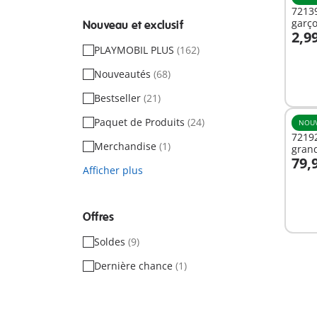
7213
garço
Nouveau et exclusif
2,9
A
PLAYMOBIL PLUS
(162)
Nouveautés
(68)
Bestseller
(21)
Paquet de Produits
(24)
NOU
7219
Merchandise
(1)
grand
79,
Afficher plus
Non
dispo
Offres
Soldes
(9)
Dernière chance
(1)