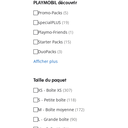
PLAYMOBIL découvrir
Promo-Packs
(5)
specialPLUS
(19)
Playmo-Friends
(1)
Starter Packs
(15)
DuoPacks
(3)
Afficher plus
Taille du paquet
XS - Boîte XS
(307)
S - Petite boîte
(118)
M - Boîte moyenne
(172)
L - Grande boîte
(90)