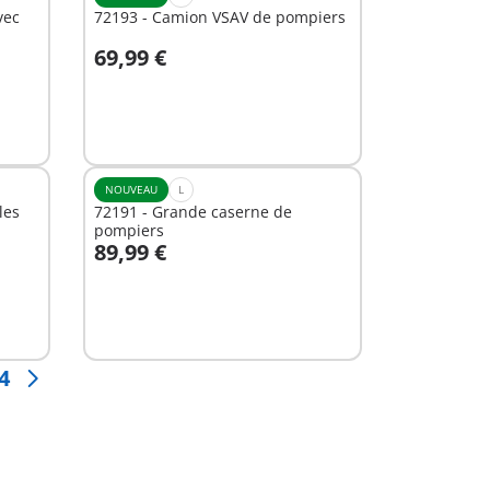
vec
72193 - Camion VSAV de pompiers
69,99 €
Au panier
NOUVEAU
L
les
72191 - Grande caserne de
pompiers
89,99 €
Au panier
4