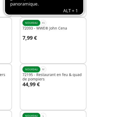
NOUVEAU
XS
72093 - WWE® John Cena
7,99 €
Au panier
NOUVEAU
M
ers
72195 - Restaurant en feu & quad
de pompiers
44,99 €
Au panier
NOUVEAU
L