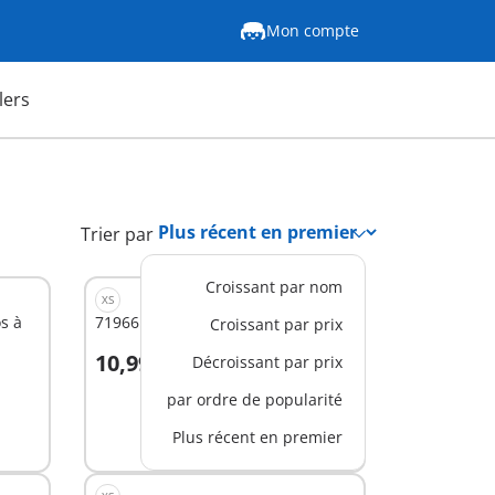
Mon compte
lers
Trier par
Croissant par nom
XS
s à
71966 - Bon rétablissement
Croissant par prix
10,99 €
Décroissant par prix
Au panier
par ordre de popularité
Plus récent en premier