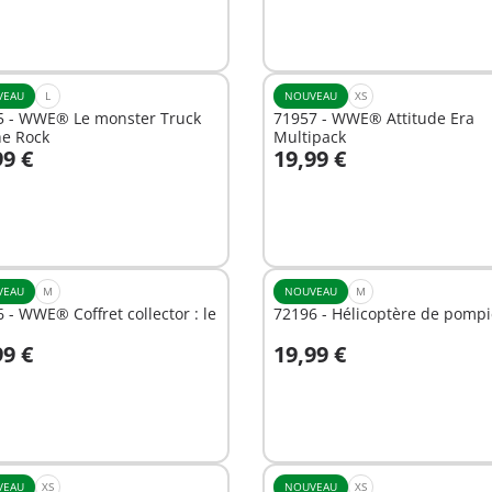
VEAU
L
NOUVEAU
XS
5 - WWE® Le monster Truck
71957 - WWE® Attitude Era
he Rock
Multipack
99 €
19,99 €
u panier
Au panier
VEAU
M
NOUVEAU
M
 - WWE® Coffret collector : le
72196 - Hélicoptère de pompi
99 €
19,99 €
u panier
Au panier
VEAU
XS
NOUVEAU
XS