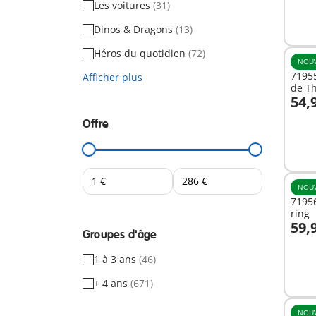
Les voitures
(31)
Dinos & Dragons
(13)
Héros du quotidien
(72)
NOU
7195
Afficher plus
de T
54,
A
Offre
NOU
71956
ring
59,
Groupes d'âge
A
1 à 3 ans
(46)
+ 4 ans
(671)
NOU