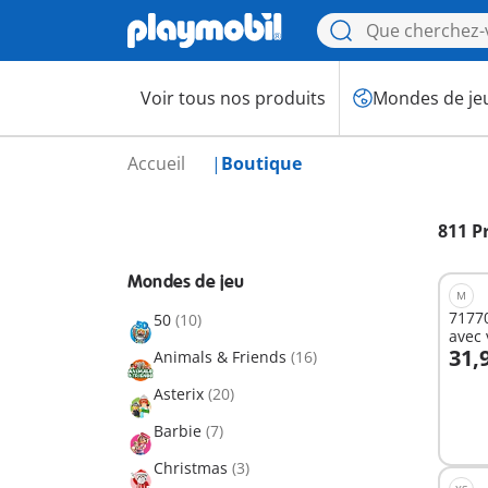
Voir tous nos produits
Mondes de je
Accueil
Boutique
811 P
Mondes de jeu
M
71770
50
(10)
avec 
31,
Animals & Friends
(16)
A
Asterix
(20)
Barbie
(7)
Christmas
(3)