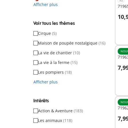
XS
Afficher plus
71965
10,
A
Voir tous les thèmes
Cirque
(5)
Maison de poupée nostalgique
(16)
NOU
La vie de chantier
(10)
7196
La vie à la ferme
(15)
7,9
A
Les pompiers
(18)
Afficher plus
Intérêts
NOU
7196
Action & Aventure
(183)
7,9
Les animaux
(118)
A