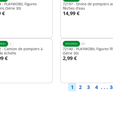
9 - PLAYMOBIL Figures
72197 - Drone de pompiers a
ns (Série 30)
flèches d'eau
9 €
14,99 €
u panier
Au panier
VEAU
L
NOUVEAU
XS
2 - Camion de pompiers à
72140 - PLAYMOBIL Figures fil
e échelle
(Série 30)
99 €
2,99 €
Au panier
nible
1
2
3
4
. . .
3