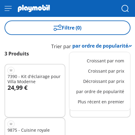
Filtre (0)
Trier par
3 Produits
Croissant par nom
M
L
Croissant par prix
7390 - Kit d'éclairage pour
71013 - Maison familiale
Décroissant par prix
Villa Moderne
dans l'arbre
24,99 €
89,99 €
Au panier
Au panier
par ordre de popularité
Plus récent en premier
M
9875 - Cuisine royale